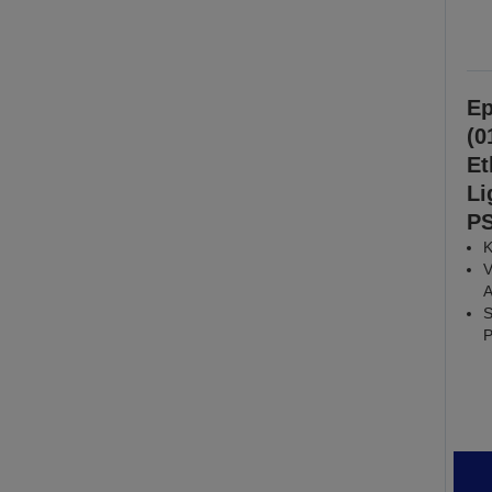
Ep
(0
Et
Li
PS
K
V
A
S
P