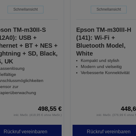
Schnellansicht
Schnellansicht
son TM-m30II-S
Epson TM-m30III-H
12A0): USB +
(141): Wi-Fi +
hernet + BT + NES +
Bluetooth Model,
ghtning + SD, Black,
White
, UK
Kompakt und stylish
Modern und vielseitig
assenlösung
Verbesserte Konnektivität
ielfältige
nschlussmöglichkeiten
ensor zur
apierüberwachung
498,55 €
448,6
inkl. MwSt. (418,95 € ohne MwSt.)
inkl. MwSt. (376,99 € ohne 
Rückruf vereinbaren
Rückruf vereinbaren