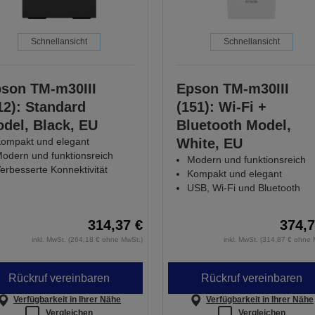
Schnellansicht
Schnellansicht
son TM-m30III
Epson TM-m30III
12): Standard
(151): Wi-Fi +
del, Black, EU
Bluetooth Model,
ompakt und elegant
White, EU
odern und funktionsreich
Modern und funktionsreich
erbesserte Konnektivität
Kompakt und elegant
USB, Wi-Fi und Bluetooth
314,37 €
374,7
inkl. MwSt. (264,18 € ohne MwSt.)
inkl. MwSt. (314,87 € ohne 
Rückruf vereinbaren
Rückruf vereinbaren
Verfügbarkeit in Ihrer Nähe
Verfügbarkeit in Ihrer Nähe
Vergleichen
Vergleichen