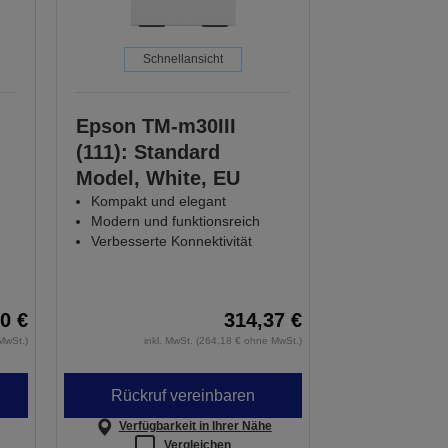
Schnellansicht
Epson TM-m30III
(111): Standard
Model, White, EU
Kompakt und elegant
Modern und funktionsreich
Verbesserte Konnektivität
0 €
314,37 €
MwSt.)
inkl. MwSt. (264,18 € ohne MwSt.)
Rückruf vereinbaren
Verfügbarkeit in Ihrer Nähe
Vergleichen