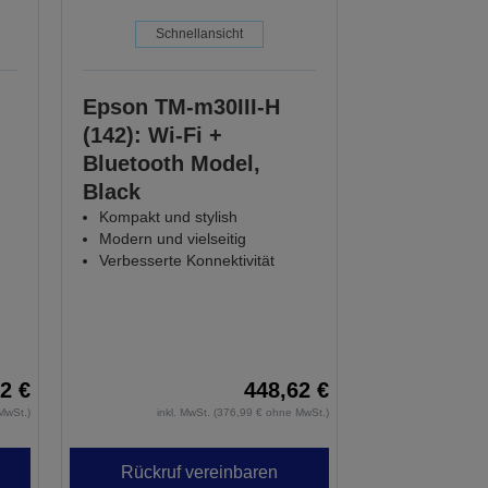
Schnellansicht
Epson TM-m30III-H
(142): Wi-Fi +
Bluetooth Model,
Black
Kompakt und stylish
Modern und vielseitig
Verbesserte Konnektivität
2 €
448,62 €
MwSt.)
inkl. MwSt. (376,99 € ohne MwSt.)
Rückruf vereinbaren