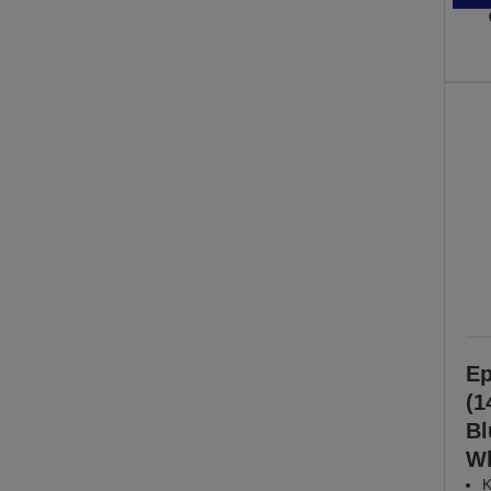
Ep
(1
Bl
Wh
K