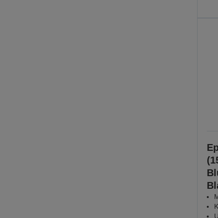
Ep
(1
Bl
Bl
M
K
U