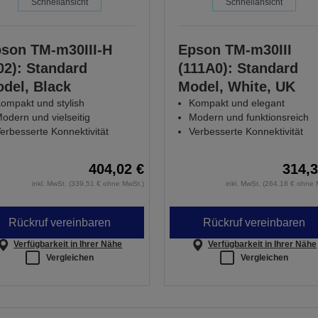
Schnellansicht
Schnellansicht
son TM-m30III-H
Epson TM-m30III
02): Standard
(111A0): Standard
del, Black
Model, White, UK
ompakt und stylish
Kompakt und elegant
odern und vielseitig
Modern und funktionsreich
erbesserte Konnektivität
Verbesserte Konnektivität
404,02 €
314,3
inkl. MwSt. (339,51 € ohne MwSt.)
inkl. MwSt. (264,18 € ohne 
Rückruf vereinbaren
Rückruf vereinbaren
Verfügbarkeit in Ihrer Nähe
Verfügbarkeit in Ihrer Nähe
Vergleichen
Vergleichen