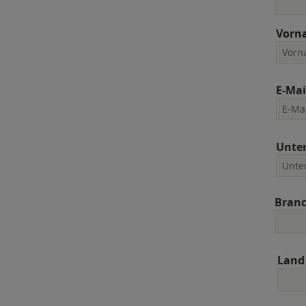
Vorn
E-Mai
Unte
Bran
Land