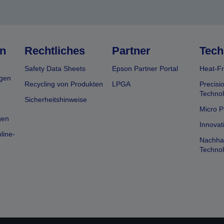
n
Rechtliches
Partner
Tech
Safety Data Sheets
Epson Partner Portal
Heat-Fr
gen
Recycling von Produkten
LPGA
Precisi
Technol
Sicherheitshinweise
Micro P
gen
Innovat
line-
Nachhal
Technol