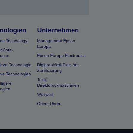
nologien
Unternehmen
ee Technology
Management Epson
Europa
onCore-
ogie
Epson Europe Electronics
iezo-Technologie
Digigraphie® Fine-Art-
Zertifizierung
ive Technologien
Textil-
tigere
Direktdruckmaschinen
ogien
Weltweit
Orient Uhren