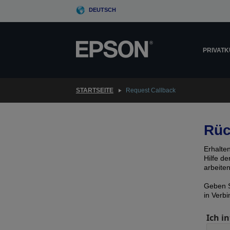
Skip
DEUTSCH
to
main
content
PRIVAT
STARTSEITE
Request Callback
Rüc
Erhalte
Hilfe d
arbeite
Geben S
in Verb
Ich in