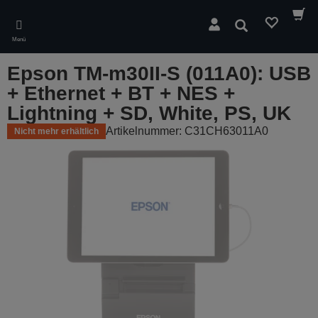
Skip
to
Suchen
main
Menü
content
Epson TM-m30II-S (011A0): USB
+ Ethernet + BT + NES +
Lightning + SD, White, PS, UK
Artikelnummer: C31CH63011A0
Nicht mehr erhältlich