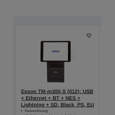
Epson TM-m30II-S (012): USB
Eps
+ Ethernet + BT + NES +
USB
Lightning + SD, Black, PS, EU
Ligh
Kassenlösung
UK