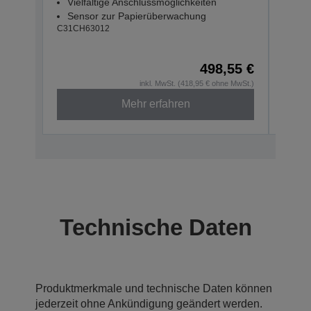
Vielfältige Anschlussmöglichkeiten
Kas
Sensor zur Papierüberwachung
Vie
C31CH63012
Sen
C31CH
498,55 €
inkl. MwSt. (418,95 € ohne MwSt.)
Mehr erfahren
Technische Daten
Produktmerkmale und technische Daten können
jederzeit ohne Ankündigung geändert werden.