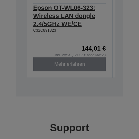
Epson OT-WL06-323:
Epson
Wireless LAN dongle
634:Ex
2.4/5GHz WE/CE
T20II,T
C32C891323
T88VI
C32C8906
144,01 €
inkl. MwSt. (121,02 € ohne MwSt.)
Mehr erfahren
Support