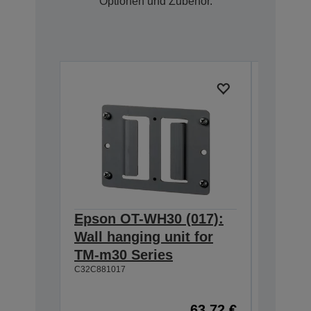
Optionen und Zubehör.
Epson OT-WH30 (017):
Epson
Wall hanging unit for
634:Ex
TM-m30 Series
T20II,T
C32C881017
T88VI
C32C8906
63,72 €