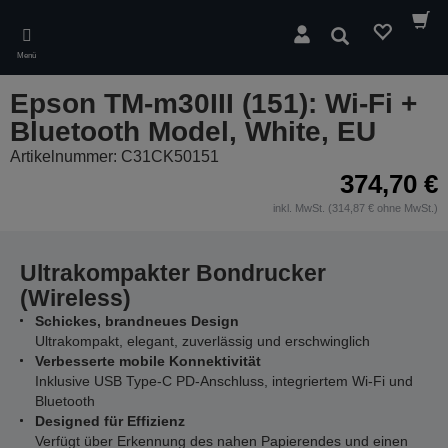
Skip
to
Suchen
main
Menü
content
Epson TM-m30III (151): Wi-Fi +
Bluetooth Model, White, EU
Artikelnummer: C31CK50151
374,70 €
inkl. MwSt. (314,87 € ohne MwSt.)
Ultrakompakter Bondrucker
(Wireless)
Schickes, brandneues Design
Ultrakompakt, elegant, zuverlässig und erschwinglich
Verbesserte mobile Konnektivität
Inklusive USB Type-C PD-Anschluss, integriertem Wi-Fi und
Bluetooth
Designed für Effizienz
Verfügt über Erkennung des nahen Papierendes und einen