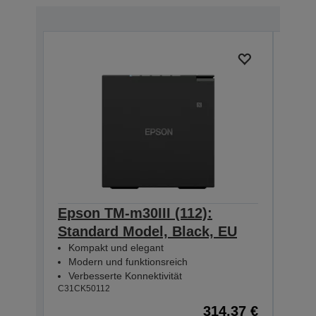
Epson TM-m30III (112):
Epso
Standard Model, Black, EU
+ B
Kompakt und elegant
Mod
Modern und funktionsreich
Kom
Verbesserte Konnektivität
USB
C31CK50112
C31CK
314,37 €