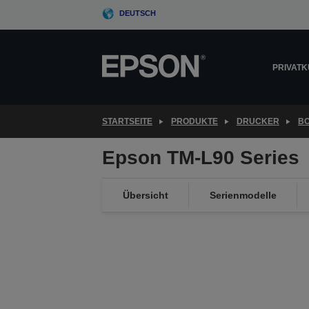
Skip
DEUTSCH
to
main
content
PRIVAT
STARTSEITE
PRODUKTE
DRUCKER
B
Epson TM-L90 Series
Übersicht
Serienmodelle