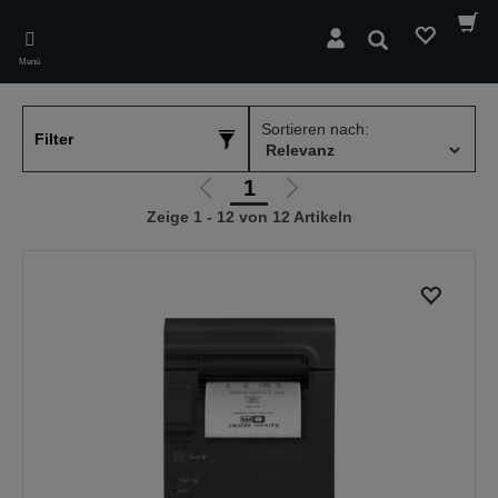
Skip
to
Suchen
main
Menü
content
Sortieren nach:
Filter
1
Zur
Zur
Zeige 1 - 12 von 12 Artikeln
vorherigen
nächsten
Seite
Seite