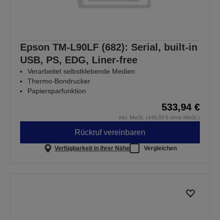
Epson TM-L90LF (682): Serial, built-in
USB, PS, EDG, Liner-free
Verarbeitet selbstklebende Medien
Thermo-Bondrucker
Papiersparfunktion
533,94 €
inkl. MwSt. (448,69 € ohne MwSt.)
Rückruf vereinbaren
Verfügbarkeit in Ihrer Nähe
Vergleichen