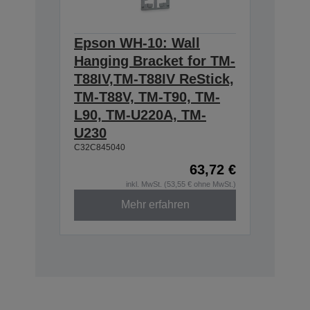
Epson WH-10: Wall
Hanging Bracket for TM-
T88IV,TM-T88IV ReStick,
TM-T88V, TM-T90, TM-
L90, TM-U220A, TM-
U230
C32C845040
63,72 €
inkl. MwSt. (53,55 € ohne MwSt.)
Mehr erfahren