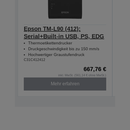
Epson TM-L90 (412):
Eps
Serial+Built-in USB, PS, EDG
Eth
Thermoetikettendrucker
The
Druckgeschwindigkeit bis zu 150 mm/s
Dru
Hochwertiger Graustufendruck
Hoc
C31C412412
C31C4
667,76 €
inkl. MwSt. (561,14 € ohne MwSt.)
Mehr erfahren