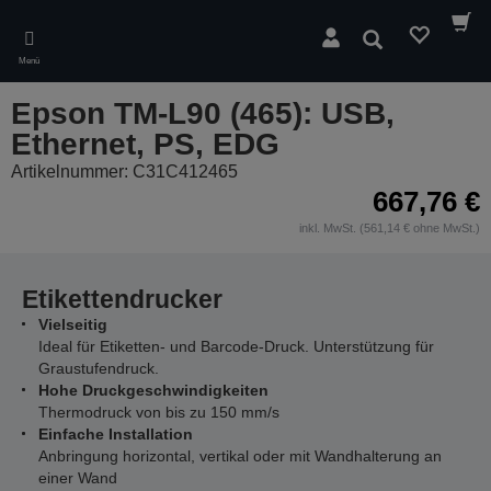
Skip
to
Suchen
main
Menü
content
Epson TM-L90 (465): USB,
Ethernet, PS, EDG
Artikelnummer: C31C412465
667,76 €
inkl. MwSt. (561,14 € ohne MwSt.)
Etikettendrucker
Vielseitig
Ideal für Etiketten- und Barcode-Druck. Unterstützung für
Graustufendruck.
Hohe Druckgeschwindigkeiten
Thermodruck von bis zu 150 mm/s
Einfache Installation
Anbringung horizontal, vertikal oder mit Wandhalterung an
einer Wand