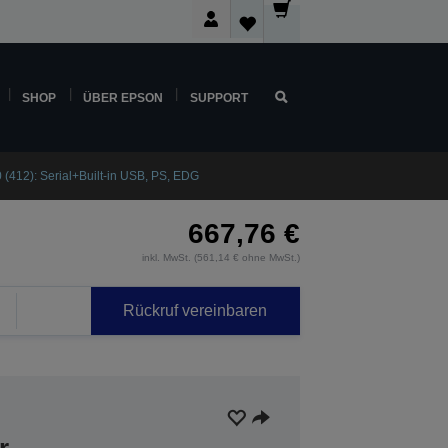
SHOP
ÜBER EPSON
SUPPORT
(412): Serial+Built-in USB, PS, EDG
667,76 €
inkl. MwSt. (561,14 € ohne MwSt.)
Rückruf vereinbaren