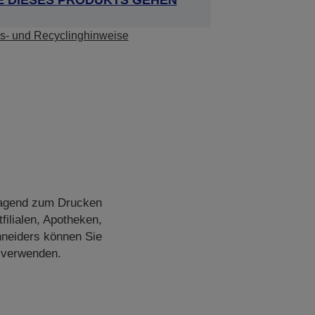
E DIESES PRODUKTS GEHEN
s- und Recyclinghinweise
ragend zum Drucken
filialen, Apotheken,
hneiders können Sie
n verwenden.