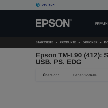
Skip
DEUTSCH
to
main
content
PRIVAT
STARTSEITE
PRODUKTE
DRUCKER
B
Epson TM-L90 (412): Se
USB, PS, EDG
Übersicht
Serienmodelle