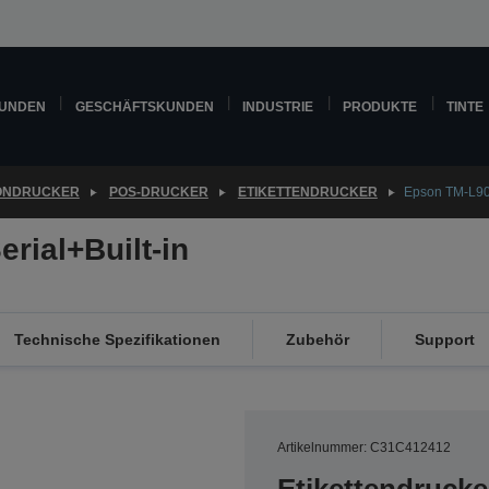
KUNDEN
GESCHÄFTSKUNDEN
INDUSTRIE
PRODUKTE
TINTE
ONDRUCKER
POS-DRUCKER
ETIKETTENDRUCKER
Epson TM-L90 
rial+Built-in
Technische Spezifikationen
Zubehör
Support
Artikelnummer: C31C412412