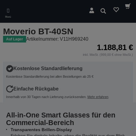
Skip
to
Suchen
main
Menü
content
Moverio BT-40SN
Artikelnummer: V11H969240
Auf Lager
1.188,81 €
inkl. MwSt. (999,00 € ohne MwSt.)
Kostenlose Standardlieferung
Kostenlose Standardlieferung bei allen Bestellungen ab 25 €
Einfache Rückgabe
Innerhalb von 30 Tagen nach Lieferung zurücksenden.
Mehr erfahren
All-in-One Smart Glasses für den
Commercial-Bereich
Transparentes Brillen-Display
Erleben Sie digitale Inhalte, ohne die Realität aus dem Blick