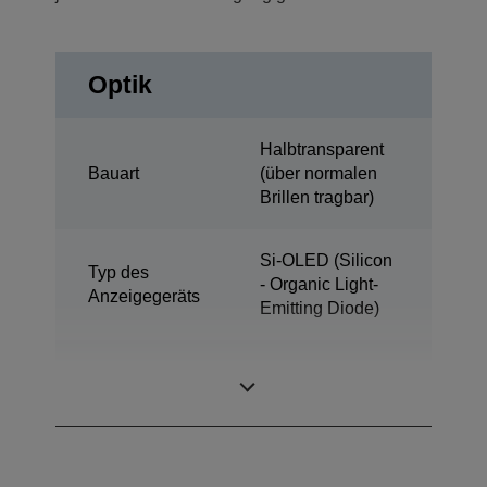
Optik
Halbtransparent
Bauart
(über normalen
Brillen tragbar)
Si-OLED (Silicon
Typ des
- Organic Light-
Anzeigegeräts
Emitting Diode)
0,45 Zoll
Displaygröße
Breitformat (16:9)