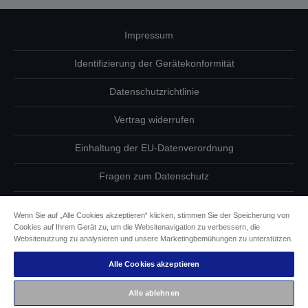
Impressum
Identifizierung der Gerätekonformität
Datenschutzrichtlinie
Vertrag widerrufen
Einhaltung der EU-Datenverordnung
Fragen zum Datenschutz
Informationen zu Cookies
Wenn Sie auf „Alle Cookies akzeptieren“ klicken, stimmen Sie der Speicherung von
Cookies auf Ihrem Gerät zu, um die Websitenavigation zu verbessern, die
Epson Engagement für Barrierefreiheit
Websitenutzung zu analysieren und unsere Marketingbemühungen zu unterstützen.
Alle Cookies akzeptieren
Copyright © 2026 Seiko Epson
Alle ablehnen