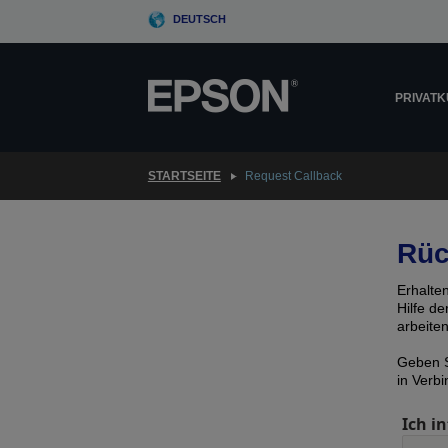
Skip
DEUTSCH
to
main
content
PRIVAT
STARTSEITE
Request Callback
Rüc
Erhalte
Hilfe d
arbeite
Geben S
in Verb
Ich in