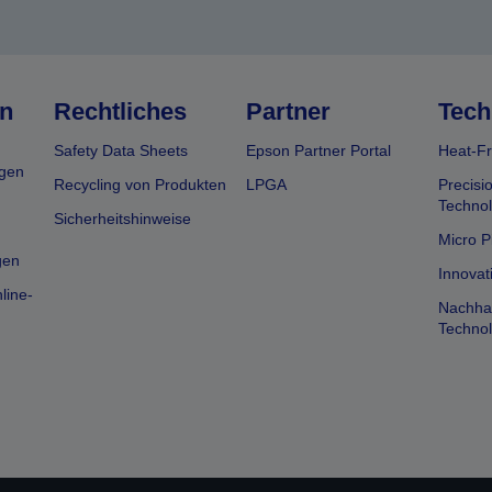
n
Rechtliches
Partner
Tech
Safety Data Sheets
Epson Partner Portal
Heat-Fr
gen
Recycling von Produkten
LPGA
Precisi
Technol
Sicherheitshinweise
Micro P
gen
Innovat
line-
Nachhal
Technol