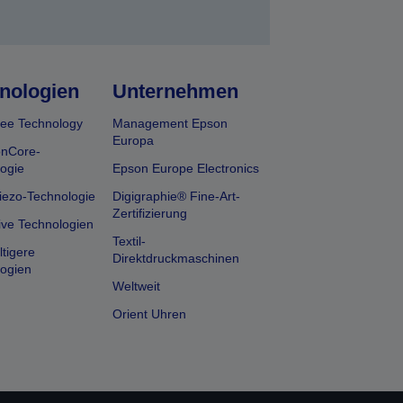
nologien
Unternehmen
ee Technology
Management Epson
Europa
onCore-
ogie
Epson Europe Electronics
iezo-Technologie
Digigraphie® Fine-Art-
Zertifizierung
ive Technologien
Textil-
tigere
Direktdruckmaschinen
ogien
Weltweit
Orient Uhren