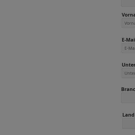
Vorn
E-Mai
Unte
Bran
Land