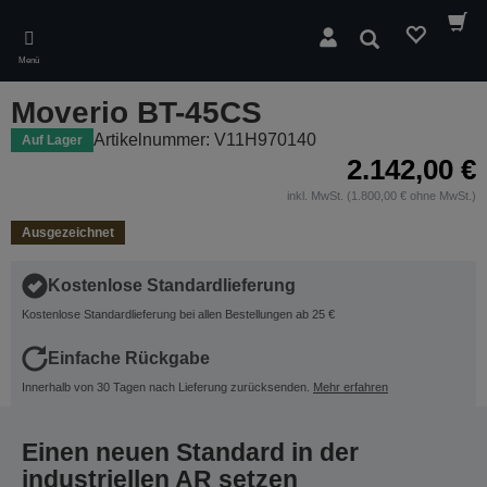
Skip
to
Suchen
main
Menü
content
Moverio BT-45CS
Artikelnummer: V11H970140
Auf Lager
2.142,00 €
inkl. MwSt. (1.800,00 € ohne MwSt.)
Ausgezeichnet
Kostenlose Standardlieferung
Kostenlose Standardlieferung bei allen Bestellungen ab 25 €
Einfache Rückgabe
Innerhalb von 30 Tagen nach Lieferung zurücksenden.
Mehr erfahren
Einen neuen Standard in der
industriellen AR setzen