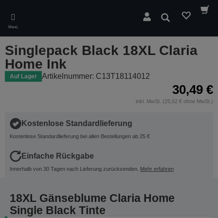
Skip
to
Suchen
main
Menü
content
Singlepack Black 18XL Claria
Home Ink
Artikelnummer: C13T18114012
Auf Lager
30,49 €
inkl. MwSt. (25,62 € ohne MwSt.)
Kostenlose Standardlieferung
Kostenlose Standardlieferung bei allen Bestellungen ab 25 €
Einfache Rückgabe
Innerhalb von 30 Tagen nach Lieferung zurücksenden.
Mehr erfahren
18XL Gänseblume Claria Home
Single Black Tinte