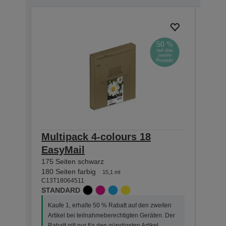
Multipack 4-colours 18
Sing
EasyMail
Hom
175 Seiten schwarz
470 S
C13T1
180 Seiten farbig
15,1 ml
XL
C13T18064511
STANDARD
Kauf
Kaufe 1, erhalte 50 % Rabatt auf den zweiten
Arti
Artikel bei teilnahmeberechtigten Geräten. Der
Der R
Rabatt gilt nur für den günstigsten Artikel.
Dies