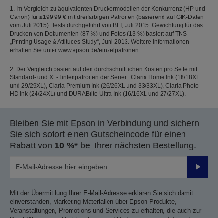
1. Im Vergleich zu äquivalenten Druckermodellen der Konkurrenz (HP und
Canon) für ≤199,99 € mit dreifarbigen Patronen (basierend auf GfK-Daten
vom Juli 2015). Tests durchgeführt von BLI, Juli 2015. Gewichtung für das
Drucken von Dokumenten (87 %) und Fotos (13 %) basiert auf TNS
„Printing Usage & Attitudes Study“, Juni 2013. Weitere Informationen
erhalten Sie unter www.epson.de/einzelpatronen.
2. Der Vergleich basiert auf den durchschnittlichen Kosten pro Seite mit
Standard- und XL-Tintenpatronen der Serien: Claria Home Ink (18/18XL
und 29/29XL), Claria Premium Ink (26/26XL und 33/33XL), Claria Photo
HD Ink (24/24XL) und DURABrite Ultra Ink (16/16XL und 27/27XL).
Bleiben Sie mit Epson in Verbindung und sichern
Sie sich sofort einen Gutscheincode für einen
Rabatt von
10 %*
bei Ihrer nächsten Bestellung.
Sende
Mit der Übermittlung Ihrer E-Mail-Adresse erklären Sie sich damit
einverstanden, Marketing-Materialien über Epson Produkte,
Veranstaltungen, Promotions und Services zu erhalten, die auch zur