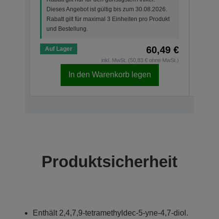
Dieses Angebot ist gültig bis zum 30.08.2026.
Rabat
Rabatt gilt für maximal 3 Einheiten pro Produkt
und 
und Bestellung.
60,49 €
Auf Lager
Auf 
inkl. MwSt. (50,83 € ohne MwSt.)
In den Warenkorb legen
Produktsicherheit
Enthält 2,4,7,9-tetramethyldec-5-yne-4,7-diol.