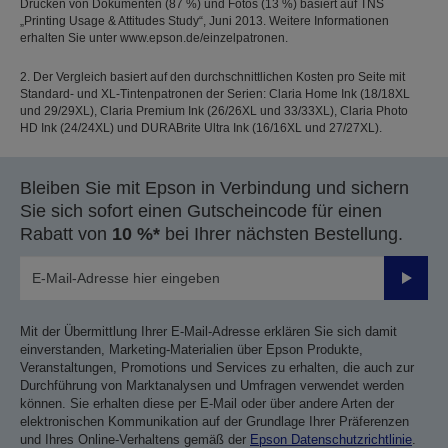
Drucken von Dokumenten (87 %) und Fotos (13 %) basiert auf TNS
„Printing Usage & Attitudes Study“, Juni 2013. Weitere Informationen
erhalten Sie unter www.epson.de/einzelpatronen.
2. Der Vergleich basiert auf den durchschnittlichen Kosten pro Seite mit
Standard- und XL-Tintenpatronen der Serien: Claria Home Ink (18/18XL
und 29/29XL), Claria Premium Ink (26/26XL und 33/33XL), Claria Photo
HD Ink (24/24XL) und DURABrite Ultra Ink (16/16XL und 27/27XL).
Bleiben Sie mit Epson in Verbindung und sichern
Sie sich sofort einen Gutscheincode für einen
Rabatt von
10 %*
bei Ihrer nächsten Bestellung.
Sende
Mit der Übermittlung Ihrer E-Mail-Adresse erklären Sie sich damit
einverstanden, Marketing-Materialien über Epson Produkte,
Veranstaltungen, Promotions und Services zu erhalten, die auch zur
Durchführung von Marktanalysen und Umfragen verwendet werden
können. Sie erhalten diese per E-Mail oder über andere Arten der
elektronischen Kommunikation auf der Grundlage Ihrer Präferenzen
und Ihres Online-Verhaltens gemäß der
Epson Datenschutzrichtlinie
.