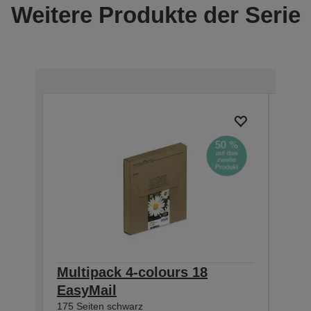
Weitere Produkte der Serie
Multipack 4-colours 18
Sing
EasyMail
Hom
175 Seiten schwarz
470 S