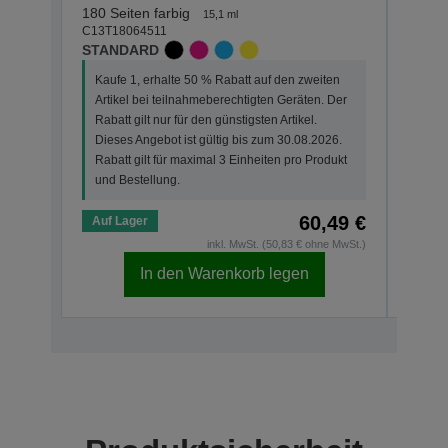
C13T1
180 Seiten farbig
15,1 ml
XL
C13T18064511
STANDARD
Kauf
Kaufe 1, erhalte 50 % Rabatt auf den zweiten
Arti
Artikel bei teilnahmeberechtigten Geräten. Der
Der R
Rabatt gilt nur für den günstigsten Artikel.
Dies
Dieses Angebot ist gültig bis zum 30.08.2026.
Rabat
Rabatt gilt für maximal 3 Einheiten pro Produkt
und 
und Bestellung.
60,49 €
Auf Lager
Auf 
inkl. MwSt. (50,83 € ohne MwSt.)
In den Warenkorb legen