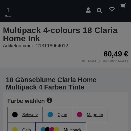
Skip
to
Suchen
main
Menü
content
Multipack 4-colours 18 Claria
Home Ink
Artikelnummer: C13T18064012
60,49 €
inkl. MwSt. (50,83 € ohne MwSt.)
18 Gänseblume Claria Home
Multipack 4 Farben Tinte
Farbe wählen
Schwarz
Cyan
Magenta
Gelb
Multipack