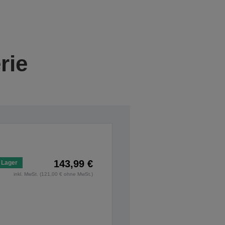
rie
143,99 €
 Lager
inkl. MwSt. (121,00 € ohne MwSt.)