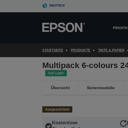
Skip
DEUTSCH
to
main
content
PRIVAT
STARTSEITE
PRODUKTE
TINTE & PAPIER
Multipack 6-colours 2
Auf Lager
Übersicht
Serienmodelle
Ausgezeichnet
Kostenlose