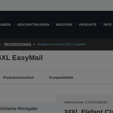
KUNDEN
GESCHÄFTSKUNDEN
INDUSTRIE
PRODUKTE
TINTE
TINTENPATRONEN
Multipack 6-colours 24XL EasyMail
4XL EasyMail
Produktsicherheit
Kompatibilität
Artikelnummer: C13T24384510
Einfache Rückgabe
24XL Elefant Cl