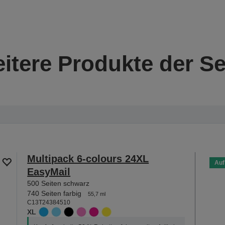
itere Produkte der Se
Multipack 6-colours 24XL
Auf
EasyMail
500 Seiten schwarz
740 Seiten farbig
55,7 ml
C13T24384510
XL