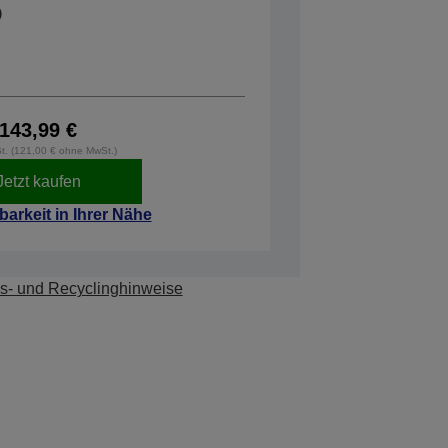
143,99 €
St. (121,00 € ohne MwSt.)
Jetzt kaufen
barkeit in Ihrer Nähe
s- und Recyclinghinweise