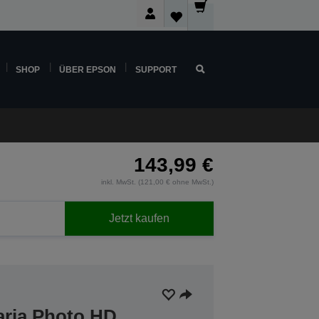
SHOP
ÜBER EPSON
SUPPORT
143,99 €
inkl. MwSt. (121,00 € ohne MwSt.)
Jetzt kaufen
aria Photo HD