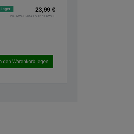
23,99 €
 Lager
inkl. MwSt. (20,16 € ohne MwSt.)
In den Warenkorb legen