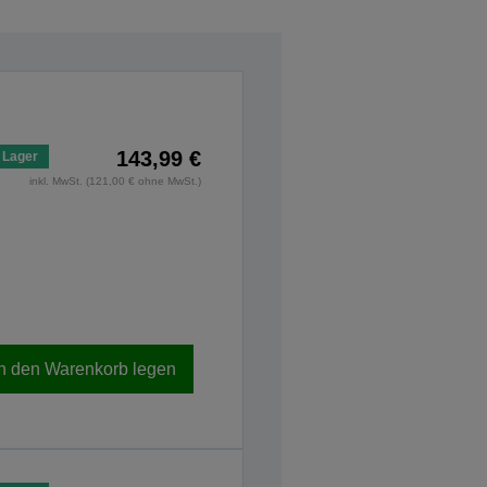
143,99 €
 Lager
inkl. MwSt. (121,00 € ohne MwSt.)
In den Warenkorb legen