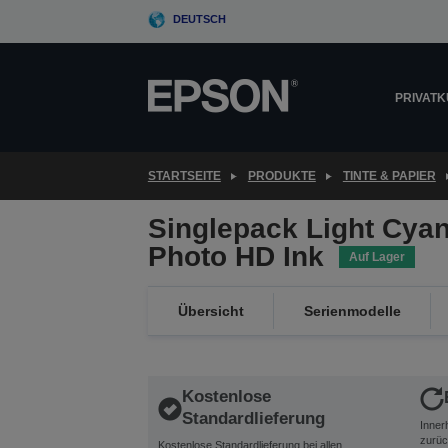
Skip
DEUTSCH
to
main
content
PRIVAT
STARTSEITE
PRODUKTE
TINTE & PAPIER
Singlepack Light Cyan
Photo HD Ink
Auf Lager
Übersicht
Serienmodelle
Kostenlose
Standardlieferung
Inner
zurüc
Kostenlose Standardlieferung bei allen