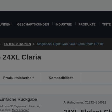
KUNDEN
GESCHÄFTSKUNDEN
INDUSTRIE
PRODUKTE
TINTE
TINTENPATRONEN
Singlepack Light Cyan 24XL Claria Photo HD Ink
 24XL Claria
Produktsicherheit
Kompatibilität
Einfache Rückgabe
Artikelnummer: C13T24354012
halb von 30 Tagen nach Lieferung
ksenden.
Mehr erfahren