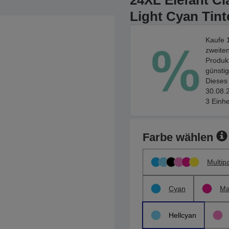
24XL Elefant Cl
Light Cyan Tint
Kaufe 1
zweiten
Produkt
günstig
Dieses 
30.08.2
3 Einhe
Farbe wählen
Multip
Cyan
Ma
Hellcyan