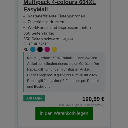
Multipack 4-colours 604XL
Mult
EasyMail
Eas
Kosteneffiziente Tintenpatronen
Kos
Zuverlässig drucken
Zuv
WorkForce- und Expression-Tinten
Wor
350 Seiten farbig
130 Se
550 Seiten schwarz
150 S
20,9 ml
C13T10H64510
C13T1
XL
STAN
Kaufe 1, erhalte 50 % Rabatt auf den zweiten
Kauf
Artikel bei teilnahmeberechtigten Geräten. Der
Arti
Rabatt gilt nur für den günstigsten Artikel.
Rabat
Dieses Angebot ist gültig bis zum 30.08.2026.
Dies
Rabatt gilt für maximal 3 Einheiten pro Produkt
Rabat
und Bestellung.
und 
100,99 €
Auf Lager
Auf 
inkl. MwSt. (84,87 € ohne MwSt.)
In den Warenkorb legen