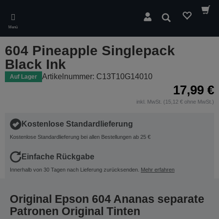
Skip
to
Suchen
main
Menü
content
604 Pineapple Singlepack
Black Ink
Artikelnummer: C13T10G14010
Auf Lager
17,99 €
inkl. MwSt. (15,12 € ohne MwSt.)
Kostenlose Standardlieferung
Kostenlose Standardlieferung bei allen Bestellungen ab 25 €
Einfache Rückgabe
Innerhalb von 30 Tagen nach Lieferung zurücksenden.
Mehr erfahren
Original Epson 604 Ananas separate
Patronen Original Tinten