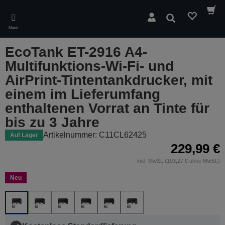
Skip
to
Suchen
main
Menü
content
EcoTank ET-2916 A4-
Multifunktions-Wi-Fi- und
AirPrint-Tintentankdrucker, mit
einem im Lieferumfang
enthaltenen Vorrat an Tinte für
bis zu 3 Jahre
Artikelnummer: C11CL62425
Auf Lager
229,99 €
inkl. MwSt. (193,27 € ohne MwSt.)
Neu