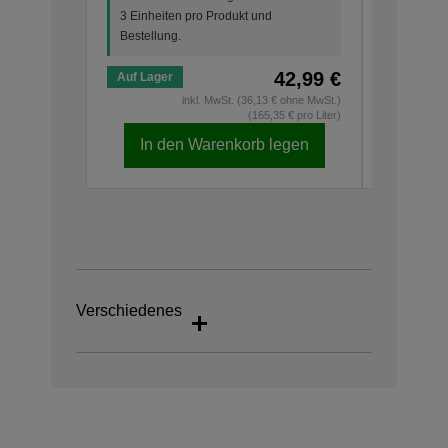
3 Einheiten pro Produkt und
Bestellun
Bestellung.
42,99 €
Auf Lager
Auf Lage
inkl. MwSt. (36,13 € ohne MwSt.)
(165,35 € pro Liter)
In den Warenkorb legen
In d
Verschiedenes