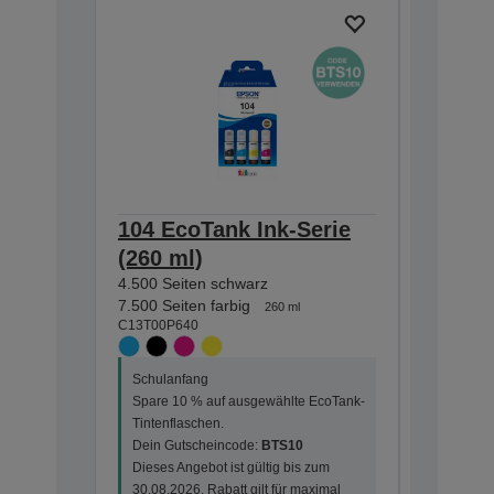
104 EcoTank Ink-Serie
104 Ec
(260 ml)
(65 ml
4.500 Seiten schwarz
4.500 Sei
C13T00P1
7.500 Seiten farbig
260 ml
C13T00P640
Schulanf
Schulanfang
Spare 10
Spare 10 % auf ausgewählte EcoTank-
Tintenfla
Tintenflaschen.
Dein Gut
Dein Gutscheincode:
BTS10
Dieses An
Dieses Angebot ist gültig bis zum
30.08.202
30.08.2026. Rabatt gilt für maximal
3 Einheit