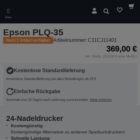
Skip
to
Suchen
main
Menü
content
Epson PLQ-35
Artikelnummer: C11CJ11401
Noch 1 Artikel verfügbar
369,00 €
inkl. MwSt. (310,08 € ohne MwSt.)
Kostenlose Standardlieferung
Kostenlose Standardlieferung bei allen Bestellungen ab 25 €
Einfache Rückgabe
Innerhalb von 30 Tagen nach Lieferung zurücksenden.
Mehr erfahren
24-Nadeldrucker
Kostengünstig
Kostengünstige Alternative zu anderen Sparbuchdruckern
Schnelle Leistung