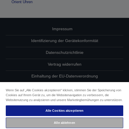
Orient Uhren
Impressum
Identifizierung der Gerätekonformität
Datenschutzrichtlinie
Vertrag widerrufen
Einhaltung der EU-Datenverordnung
Fragen zum Datenschutz
Wenn Sie auf „Alle Cookies akzeptieren“ klicken, stimmen Sie der Speicherung von
Cookies auf Ihrem Gerät zu, um die Websitenavigation zu verbessern, die
Informationen zu Cookies
Websitenutzung zu analysieren und unsere Marketingbemühungen zu unterstützen.
Alle Cookies akzeptieren
Epson Engagement für Barrierefreiheit
Alle ablehnen
Copyright © 2026 Seiko Epson