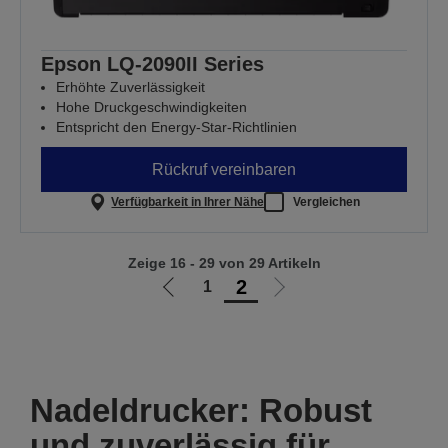
Epson LQ-2090II Series
Erhöhte Zuverlässigkeit
Hohe Druckgeschwindigkeiten
Entspricht den Energy-Star-Richtlinien
Rückruf vereinbaren
Verfügbarkeit in Ihrer Nähe
Vergleichen
Zeige 16 - 29 von 29 Artikeln
2
1
Zur
Zur
vorherigen
nächsten
Seite
Seite
Nadeldrucker: Robust
und zuverlässig für