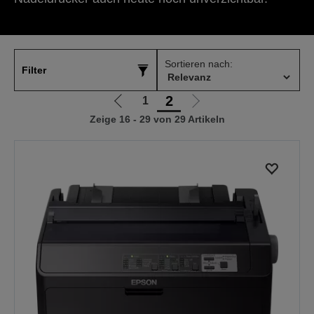
Sortieren nach:
Filter
2
1
Zur
Zur
Zeige 16 - 29 von 29 Artikeln
vorherigen
nächsten
Seite
Seite