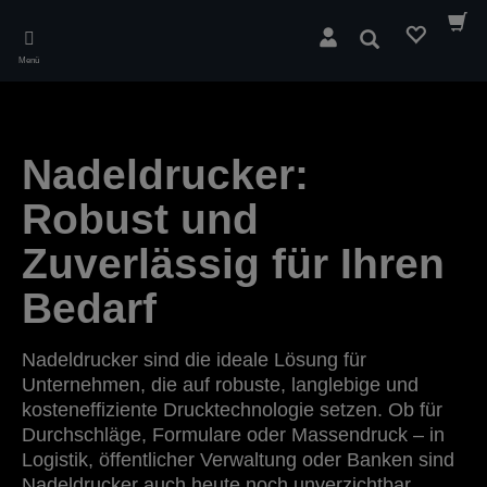
Skip
to
Suchen
main
Menü
content
Nadeldrucker:
Robust und
Zuverlässig für Ihren
Bedarf
Nadeldrucker sind die ideale Lösung für
Unternehmen, die auf robuste, langlebige und
kosteneffiziente Drucktechnologie setzen. Ob für
Durchschläge, Formulare oder Massendruck – in
Logistik, öffentlicher Verwaltung oder Banken sind
Nadeldrucker auch heute noch unverzichtbar.