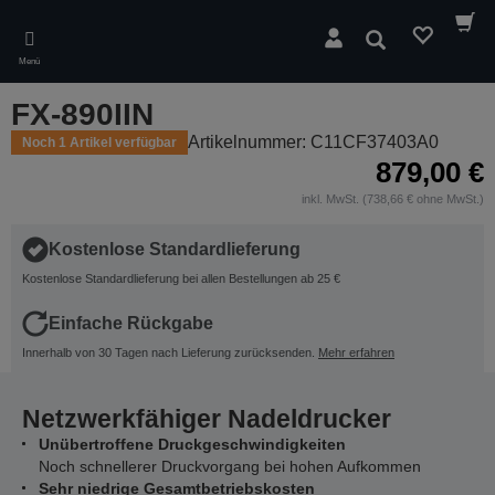
Skip
to
Suchen
main
Menü
content
FX-890IIN
Artikelnummer: C11CF37403A0
Noch 1 Artikel verfügbar
879,00 €
inkl. MwSt. (738,66 € ohne MwSt.)
Kostenlose Standardlieferung
Kostenlose Standardlieferung bei allen Bestellungen ab 25 €
Einfache Rückgabe
Innerhalb von 30 Tagen nach Lieferung zurücksenden.
Mehr erfahren
Netzwerkfähiger Nadeldrucker
Unübertroffene Druckgeschwindigkeiten
Noch schnellerer Druckvorgang bei hohen Aufkommen
Sehr niedrige Gesamtbetriebskosten