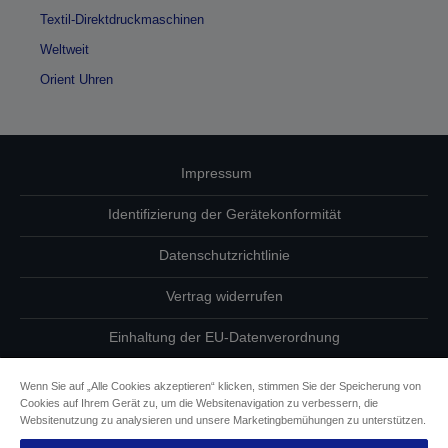
Textil-Direktdruckmaschinen
Weltweit
Orient Uhren
Impressum
Identifizierung der Gerätekonformität
Datenschutzrichtlinie
Vertrag widerrufen
Einhaltung der EU-Datenverordnung
Fragen zum Datenschutz
Wenn Sie auf „Alle Cookies akzeptieren“ klicken, stimmen Sie der Speicherung von
Cookies auf Ihrem Gerät zu, um die Websitenavigation zu verbessern, die
Informationen zu Cookies
Websitenutzung zu analysieren und unsere Marketingbemühungen zu unterstützen.