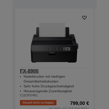
FX-890II
FX-
Nadeldrucker mit niedrigen
Net
Gesamtbetriebskosten
Seh
Sehr hohe Druckgeschwindigkeit
Her
C11CF
Herausragende Zuverlässigkeit
C11CF37401
799,00 €
Aktuell nicht verfügbar
Noch 
inkl. MwSt. (671,43 € ohne MwSt.)