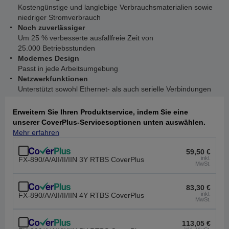
Kostengünstige und langlebige Verbrauchsmaterialien sowie
niedriger Stromverbrauch
Noch zuverlässiger
Um 25 % verbesserte ausfallfreie Zeit von
25.000 Betriebsstunden
Modernes Design
Passt in jede Arbeitsumgebung
Netzwerkfunktionen
Unterstützt sowohl Ethernet- als auch serielle Verbindungen
Erweitern Sie Ihren Produktservice, indem Sie eine
unserer CoverPlus-Servicesoptionen unten auswählen.
Mehr erfahren
59,50 €
inkl.
FX-890/A/AII/II/IIN 3Y RTBS CoverPlus
MwSt.
83,30 €
inkl.
FX-890/A/AII/II/IIN 4Y RTBS CoverPlus
MwSt.
113,05 €