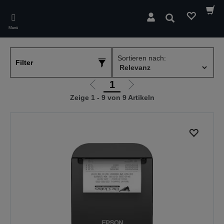
Skip
to
Suchen
main
Menü
content
Sortieren nach:
Filter
1
Zur
Zur
Zeige 1 - 9 von 9 Artikeln
vorherigen
nächsten
Seite
Seite