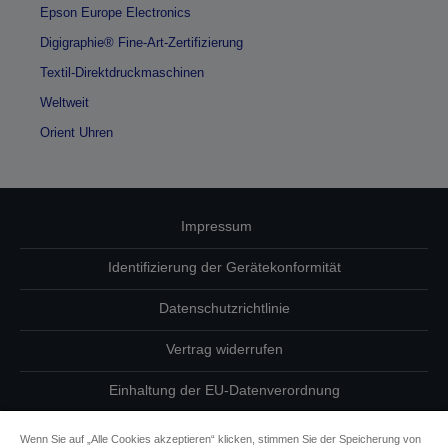
Epson Europe Electronics
Digigraphie® Fine-Art-Zertifizierung
Textil-Direktdruckmaschinen
Weltweit
Orient Uhren
Impressum
Identifizierung der Gerätekonformität
Datenschutzrichtlinie
Vertrag widerrufen
Einhaltung der EU-Datenverordnung
Fragen zum Datenschutz
Wenn Sie auf „Alle Cookies akzeptieren“ klicken, stimmen Sie der Speicherung von