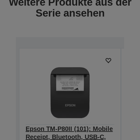
Weitere Produkte aus der
Serie ansehen
Epson TM-P80II (101): Mobile
Epso
Receipt, Bluetooth, USB-C,
Rece