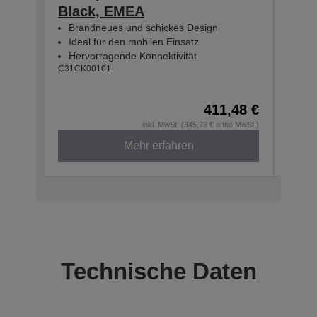
Black, EMEA
Blue
Brandneues und schickes Design
EM
Ideal für den mobilen Einsatz
Bra
Hervorragende Konnektivität
Ide
C31CK00101
Erw
C31CK
411,48 €
inkl. MwSt. (345,78 € ohne MwSt.)
Mehr erfahren
Technische Daten