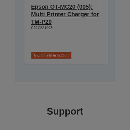
Epson OT-MC20 (005):
Epson 
Multi Printer Charger for
Li-Ion
TM-P20
P20/P2
C32C881005
C32C8310
Nicht mehr erhältlich
Support