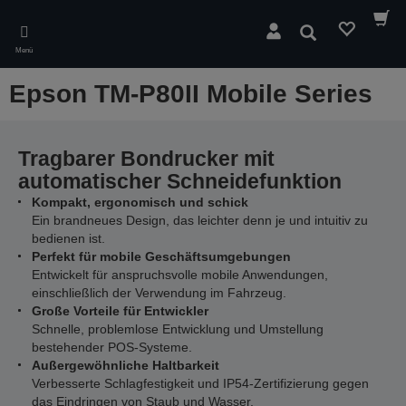
Skip
to
Suchen
main
Menü
content
Epson TM-P80II Mobile Series
Tragbarer Bondrucker mit
automatischer Schneidefunktion
Kompakt, ergonomisch und schick
Ein brandneues Design, das leichter denn je und intuitiv zu
bedienen ist.
Perfekt für mobile Geschäftsumgebungen
Entwickelt für anspruchsvolle mobile Anwendungen,
einschließlich der Verwendung im Fahrzeug.
Große Vorteile für Entwickler
Schnelle, problemlose Entwicklung und Umstellung
bestehender POS-Systeme.
Außergewöhnliche Haltbarkeit
Verbesserte Schlagfestigkeit und IP54-Zertifizierung gegen
das Eindringen von Staub und Wasser.