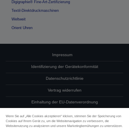
Digigraphie® Fine-Art-Zertifizierung
Textil-Direktdruckmaschinen
Weltweit
Orient Uhren
Impressum
Identifizierung der Gerätekonformität
Datenschutzrichtlinie
Vertrag widerrufen
Einhaltung der EU-Datenverordnung
Fragen zum Datenschutz
Wenn Sie auf „Alle Cookies akzeptieren“ klicken, stimmen Sie der Speicherung von
Cookies auf Ihrem Gerät zu, um die Websitenavigation zu verbessern, die
Informationen zu Cookies
Websitenutzung zu analysieren und unsere Marketingbemühungen zu unterstützen.