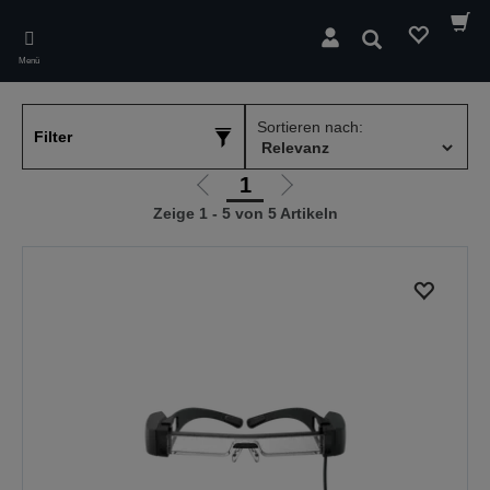
Skip
to
Suchen
main
Menü
content
Sortieren nach:
Filter
1
Zur
Zur
Zeige 1 - 5 von 5 Artikeln
vorherigen
nächsten
Seite
Seite