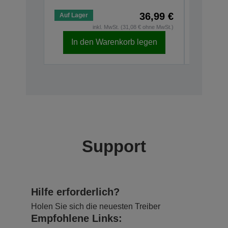
36,99 €
Auf Lager
Auf Lage
inkl. MwSt. (31,08 € ohne MwSt.)
In den Warenkorb legen
In d
Support
Hilfe erforderlich?
Holen Sie sich die neuesten Treiber
Empfohlene Links: