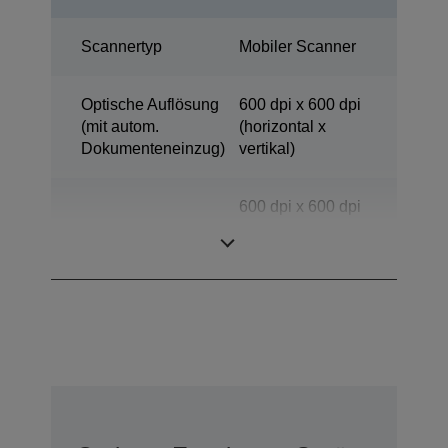
Scannertyp
Mobiler Scanner
Optische Auflösung
600 dpi x 600 dpi
(mit autom.
(horizontal x
Dokumenteneinzug)
vertikal)
600 dpi x 600 dpi
Scanauflösung
(horizontal x
vertikal)