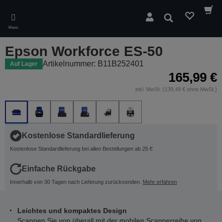
Skip
to
Suchen
main
Menü
content
Epson Workforce ES-50
Artikelnummer: B11B252401
Auf Lager
165,99 €
inkl. MwSt. (139,49 € ohne MwSt.)
Kostenlose Standardlieferung
Kostenlose Standardlieferung bei allen Bestellungen ab 25 €
Einfache Rückgabe
Innerhalb von 30 Tagen nach Lieferung zurücksenden.
Mehr erfahren
Leichtes und kompaktes Design
Scannen Sie von überall mit der mobilen Scannerreihe von