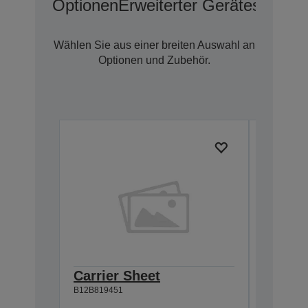
Optionen
Erweiterter Geräteschutz 
Wählen Sie aus einer breiten Auswahl an
Optionen und Zubehör.
Carrier Sheet
Mainte
B12B819451
of 2)
B12B81948