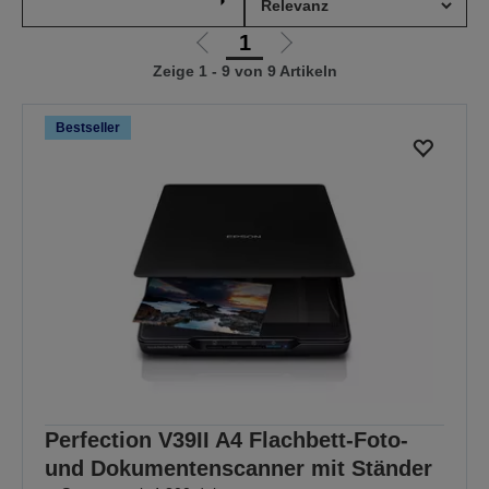
1
Zur
Zur
Zeige 1 - 9 von 9 Artikeln
vorherigen
nächsten
Seite
Seite
Bestseller
Perfection V39II A4 Flachbett-Foto-
und Dokumentenscanner mit Ständer