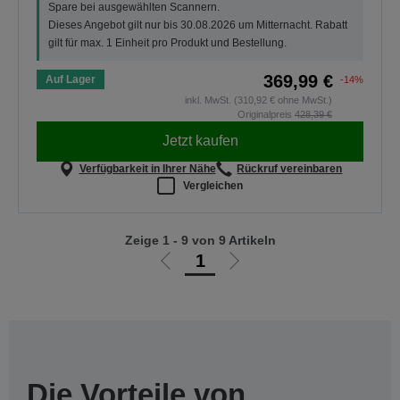
Spare bei ausgewählten Scannern.
Dieses Angebot gilt nur bis 30.08.2026 um Mitternacht. Rabatt
gilt für max. 1 Einheit pro Produkt und Bestellung.
369,99 €
Auf Lager
-14%
inkl. MwSt. (310,92 € ohne MwSt.)
Originalpreis
428,39 €
Jetzt kaufen
Verfügbarkeit in Ihrer Nähe
Rückruf vereinbaren
Vergleichen
Zeige 1 - 9 von 9 Artikeln
1
Zur
Zur
vorherigen
nächsten
Seite
Seite
Die Vorteile von