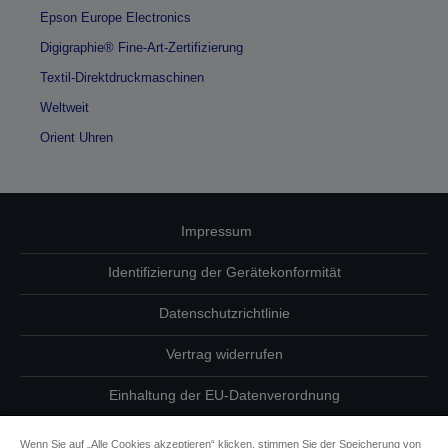
Epson Europe Electronics
Digigraphie® Fine-Art-Zertifizierung
Textil-Direktdruckmaschinen
Weltweit
Orient Uhren
Impressum
Identifizierung der Gerätekonformität
Datenschutzrichtlinie
Vertrag widerrufen
Einhaltung der EU-Datenverordnung
Fragen zum Datenschutz
Wenn Sie auf „Alle Cookies akzeptieren“ klicken, stimmen Sie der Speicherung von