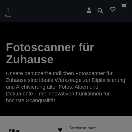
Skip
to
Suchen
main
Menü
content
Fotoscanner für
Zuhause
Unsere benutzerfreundlichen Fotoscanner für
Zuhause sind ideale Werkzeuge zur Digitalisierung
und Archivierung alter Fotos, Alben und
Dokumente – mit innovativen Funktionen für
höchste Scanqualität.
Sortieren nach:
Filter