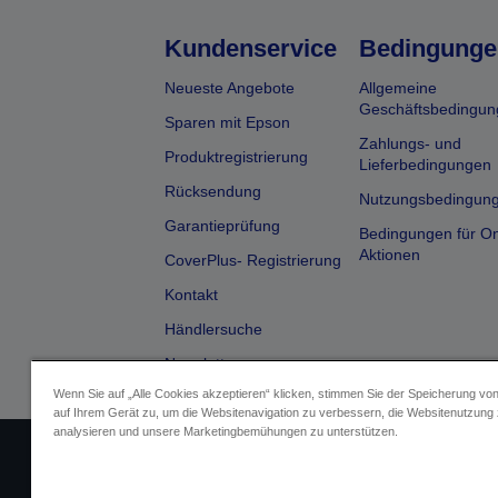
Kundenservice
Bedingunge
Neueste Angebote
Allgemeine
Geschäftsbedingun
Sparen mit Epson
Zahlungs- und
Produktregistrierung
Lieferbedingungen
Rücksendung
Nutzungsbedingun
Garantieprüfung
Bedingungen für On
Aktionen
CoverPlus- Registrierung
Kontakt
Händlersuche
Newsletter
Wenn Sie auf „Alle Cookies akzeptieren“ klicken, stimmen Sie der Speicherung vo
auf Ihrem Gerät zu, um die Websitenavigation zu verbessern, die Websitenutzung
analysieren und unsere Marketingbemühungen zu unterstützen.
Impressum
Identifizierung der G
Fragen zum D