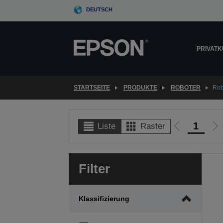
Skip
DEUTSCH
to
main
content
PRIVAT
STARTSEITE
PRODUKTE
ROBOTER
Rob
1
Liste
Raster
Zur
Zu
vorherigen
nä
Seite
Se
Filter
Klassifizierung