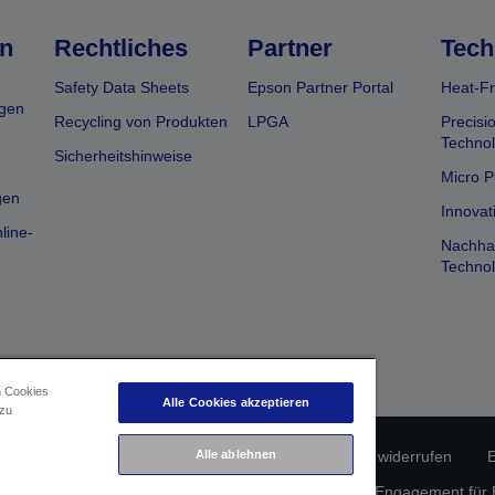
n
Rechtliches
Partner
Tech
Safety Data Sheets
Epson Partner Portal
Heat-Fr
gen
Recycling von Produkten
LPGA
Precisi
Technol
Sicherheitshinweise
Micro P
gen
Innovat
line-
Nachhal
Technol
n Cookies
Alle Cookies akzeptieren
 zu
erätekonformität
Datenschutzrichtlinie
Alle ablehnen
Vertrag widerrufen
E
atenschutz
Informationen zu Cookies
Epson Engagement für Ba