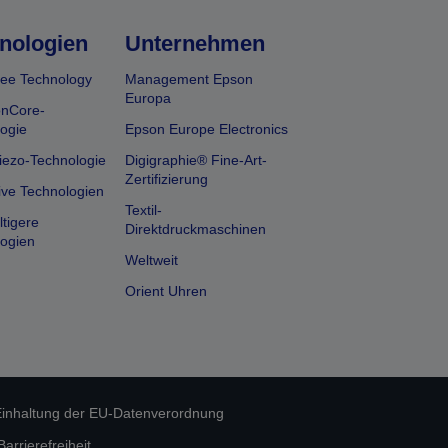
nologien
Unternehmen
ee Technology
Management Epson
Europa
onCore-
ogie
Epson Europe Electronics
iezo-Technologie
Digigraphie® Fine-Art-
Zertifizierung
ive Technologien
Textil-
tigere
Direktdruckmaschinen
ogien
Weltweit
Orient Uhren
inhaltung der EU-Datenverordnung
rrierefreiheit