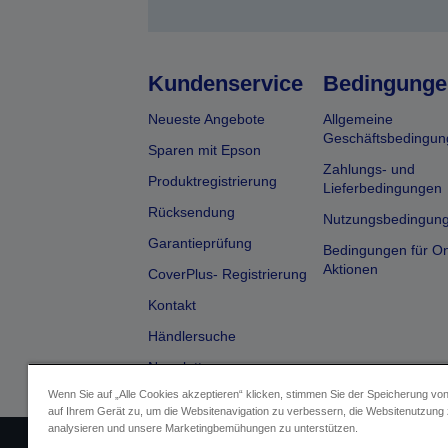
Kundenservice
Bedingunge
Neueste Angebote
Allgemeine
Geschäftsbedingun
Sparen mit Epson
Zahlungs- und
Produktregistrierung
Lieferbedingungen
Rücksendung
Nutzungsbedingun
Garantieprüfung
Bedingungen für On
Aktionen
CoverPlus- Registrierung
Kontakt
Händlersuche
Newsletter
Wenn Sie auf „Alle Cookies akzeptieren“ klicken, stimmen Sie der Speicherung vo
auf Ihrem Gerät zu, um die Websitenavigation zu verbessern, die Websitenutzung
analysieren und unsere Marketingbemühungen zu unterstützen.