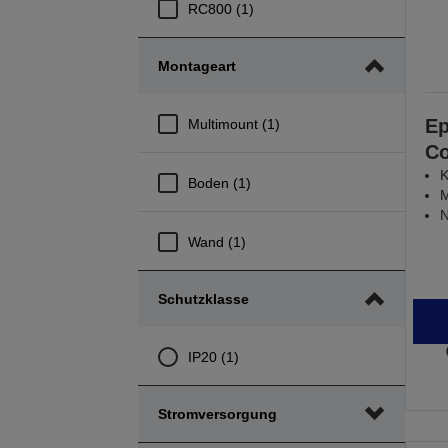
RC800 (1)
Montageart
Ep
Multimount (1)
Co
K
Boden (1)
M
N
Wand (1)
Schutzklasse
IP20 (1)
Stromversorgung