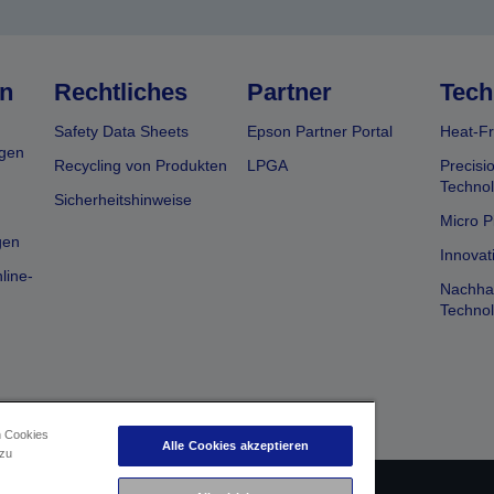
n
Rechtliches
Partner
Tech
Safety Data Sheets
Epson Partner Portal
Heat-Fr
gen
Recycling von Produkten
LPGA
Precisi
Technol
Sicherheitshinweise
Micro P
gen
Innovat
line-
Nachhal
Technol
n Cookies
Alle Cookies akzeptieren
 zu