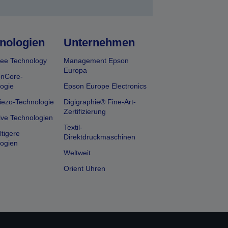
nologien
Unternehmen
ee Technology
Management Epson
Europa
onCore-
ogie
Epson Europe Electronics
iezo-Technologie
Digigraphie® Fine-Art-
Zertifizierung
ive Technologien
Textil-
tigere
Direktdruckmaschinen
ogien
Weltweit
Orient Uhren