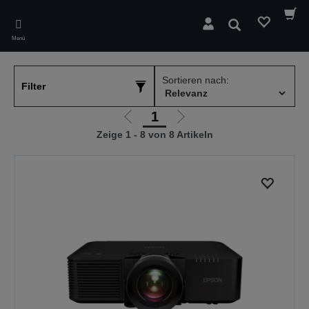
Skip
to
Suchen
main
Menü
content
Sortieren nach:
Filter
1
Zur
Zur
Zeige 1 - 8 von 8 Artikeln
vorherigen
nächsten
Seite
Seite