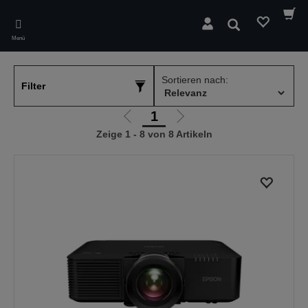
Skip
to
Suchen
main
Menü
content
Sortieren nach:
Filter
1
Zur
Zur
Zeige 1 - 8 von 8 Artikeln
vorherigen
nächsten
Seite
Seite