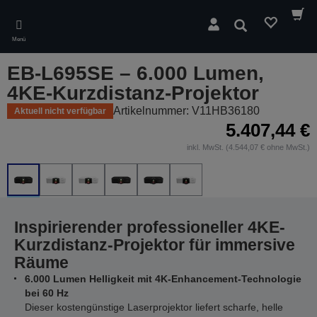
Skip
to
Suchen
main
Menü
content
EB-L695SE – 6.000 Lumen,
4KE-Kurzdistanz-Projektor
Artikelnummer: V11HB36180
Aktuell nicht verfügbar
5.407,44 €
inkl. MwSt. (4.544,07 € ohne MwSt.)
Inspirierender professioneller 4KE-
Kurzdistanz-Projektor für immersive
Räume
6.000 Lumen Helligkeit mit 4K-Enhancement-Technologie
bei 60 Hz
Dieser kostengünstige Laserprojektor liefert scharfe, helle