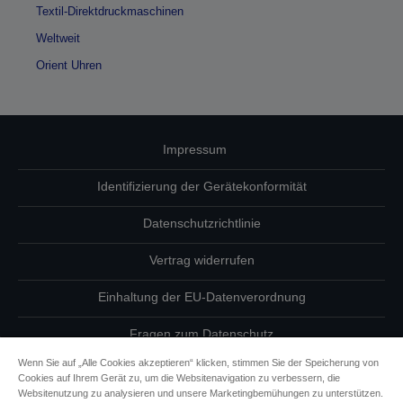
Textil-Direktdruckmaschinen
Weltweit
Orient Uhren
Impressum
Identifizierung der Gerätekonformität
Datenschutzrichtlinie
Vertrag widerrufen
Einhaltung der EU-Datenverordnung
Fragen zum Datenschutz
Wenn Sie auf „Alle Cookies akzeptieren“ klicken, stimmen Sie der Speicherung von
Informationen zu Cookies
Cookies auf Ihrem Gerät zu, um die Websitenavigation zu verbessern, die
Websitenutzung zu analysieren und unsere Marketingbemühungen zu unterstützen.