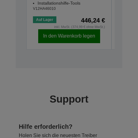
Installationshilfe-Tools
Anschl
V12HA46010
V12H4670
446,24 €
Auf Lager
Auf Lage
inkl. MwSt. (374,99 € ohne MwSt.)
In den Warenkorb legen
In d
Support
Hilfe erforderlich?
Holen Sie sich die neuesten Treiber