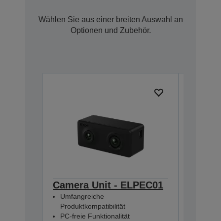
Wählen Sie aus einer breiten Auswahl an
Optionen und Zubehör.
Camera Unit - ELPEC01
Extern
Umfangreiche
ELPSP
Produktkompatibilität
2 x 15-
PC-freie Funktionalität
Integrie