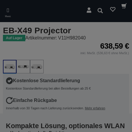
Skip
to
Suchen
main
Menü
content
EB-X49 Projector
Artikelnummer: V11H982040
Auf Lager
638,59 €
inkl. MwSt. (536,63 € ohne MwSt.)
Kostenlose Standardlieferung
Kostenlose Standardlieferung bei allen Bestellungen ab 25 €
Einfache Rückgabe
Innerhalb von 30 Tagen nach Lieferung zurücksenden.
Mehr erfahren
Kompakte Lösung, optionales WLAN