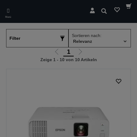
Skip
to
Suchen
main
Menü
content
Sortieren nach:
Filter
1
Zur
Zur
Zeige 1 - 10 von 10 Artikeln
vorherigen
nächsten
Seite
Seite