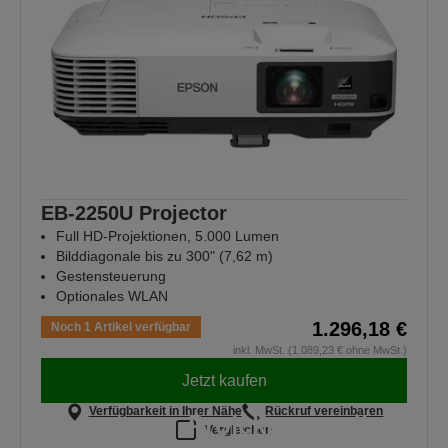
EB-2250U Projector
Full HD-Projektionen, 5.000 Lumen
Bilddiagonale bis zu 300" (7,62 m)
Gestensteuerung
Optionales WLAN
1.296,18 €
Noch 1 Artikel verfügbar
inkl. MwSt. (1.089,23 € ohne MwSt.)
Jetzt kaufen
Verfügbarkeit in Ihrer Nähe
Rückruf vereinbaren
Projektoren, die
Vergleichen