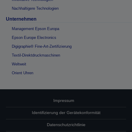
Nachhaltigere Technologien
Unternehmen
Management Epson Europa
Epson Europe Electronics
Digigraphie® Fine-Art-Zertifizierung
Textil-Direktdruckmaschinen
Weltweit
Orient Uhren
Impressum
Identifizierung der Gerätekonformität
Datenschutzrichtlinie