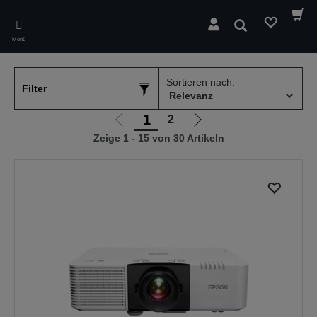
Skip
to
Suchen
main
Menü
content
Sortieren nach:
Filter
1
2
Zur
Zur
Zeige 1 - 15 von 30 Artikeln
vorherigen
nächsten
Seite
Seite