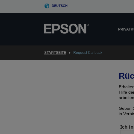
Skip
DEUTSCH
to
main
content
PRIVAT
STARTSEITE
Request Callback
Rüc
Erhalte
Hilfe d
arbeite
Geben S
in Verb
Ich in