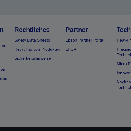
n
Rechtliches
Partner
Tech
Safety Data Sheets
Epson Partner Portal
Heat-Fr
gen
Recycling von Produkten
LPGA
Precisi
Technol
Sicherheitshinweise
Micro P
gen
Innovat
line-
Nachhal
Technol