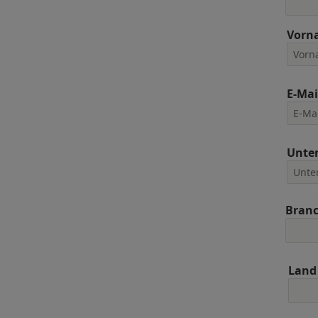
Vorn
E-Mai
Unte
Bran
Land