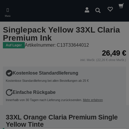
Skip
to
Suchen
main
Menü
content
Singlepack Yellow 33XL Claria
Premium Ink
Artikelnummer: C13T33644012
Auf Lager
26,49 €
inkl. MwSt. (22,26 € ohne MwSt.)
Kostenlose Standardlieferung
Kostenlose Standardlieferung bei allen Bestellungen ab 25 €
Einfache Rückgabe
Innerhalb von 30 Tagen nach Lieferung zurücksenden.
Mehr erfahren
33XL Orange Claria Premium Single
Yellow Tinte