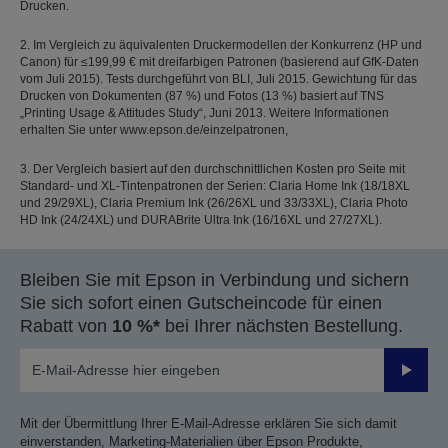
Drucken.
2. Im Vergleich zu äquivalenten Druckermodellen der Konkurrenz (HP und
Canon) für ≤199,99 € mit dreifarbigen Patronen (basierend auf GfK-Daten
vom Juli 2015). Tests durchgeführt von BLI, Juli 2015. Gewichtung für das
Drucken von Dokumenten (87 %) und Fotos (13 %) basiert auf TNS
„Printing Usage & Attitudes Study“, Juni 2013. Weitere Informationen
erhalten Sie unter www.epson.de/einzelpatronen,
3. Der Vergleich basiert auf den durchschnittlichen Kosten pro Seite mit
Standard- und XL-Tintenpatronen der Serien: Claria Home Ink (18/18XL
und 29/29XL), Claria Premium Ink (26/26XL und 33/33XL), Claria Photo
HD Ink (24/24XL) und DURABrite Ultra Ink (16/16XL und 27/27XL).
Bleiben Sie mit Epson in Verbindung und sichern
Sie sich sofort einen Gutscheincode für einen
Rabatt von
10 %*
bei Ihrer nächsten Bestellung.
Sende
Mit der Übermittlung Ihrer E-Mail-Adresse erklären Sie sich damit
einverstanden, Marketing-Materialien über Epson Produkte,