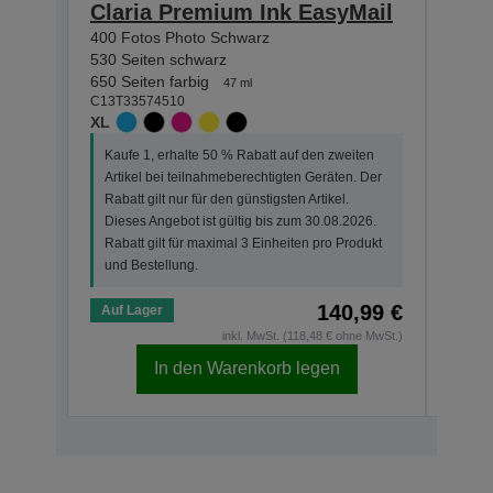
Claria Premium Ink EasyMail
Pre
400 Fotos Photo Schwarz
200 F
530 Seiten schwarz
250 S
650 Seiten farbig
300 Se
47 ml
C13T33574510
C13T3
XL
STAN
Kaufe 1, erhalte 50 % Rabatt auf den zweiten
Kauf
Artikel bei teilnahmeberechtigten Geräten. Der
Arti
Rabatt gilt nur für den günstigsten Artikel.
Rabat
Dieses Angebot ist gültig bis zum 30.08.2026.
Dies
Rabatt gilt für maximal 3 Einheiten pro Produkt
Rabat
und Bestellung.
und 
140,99 €
Auf Lager
Auf 
inkl. MwSt. (118,48 € ohne MwSt.)
In den Warenkorb legen