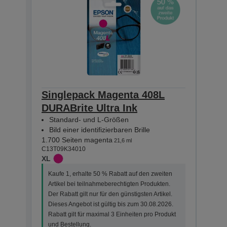
Singlepack Magenta 408L
Sin
DURABrite Ultra Ink
DURA
Standard- und L-Größen
Sta
Bild einer identifizierbaren Brille
Bild
1.700 Seiten magenta
1.700
21,6 ml
C13T09K34010
C13T0
XL
XL
Kaufe 1, erhalte 50 % Rabatt auf den zweiten
Kauf
Artikel bei teilnahmeberechtigten Produkten.
Arti
Der Rabatt gilt nur für den günstigsten Artikel.
Der R
Dieses Angebot ist gültig bis zum 30.08.2026.
Dies
Rabatt gilt für maximal 3 Einheiten pro Produkt
Rabat
und Bestellung.
und 