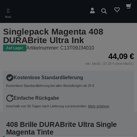
Skip
to
Suchen
main
Menü
content
Singlepack Magenta 408
DURABrite Ultra Ink
Artikelnummer: C13T09J34010
Auf Lager
44,09 €
inkl. MwSt. (37,05 € ohne MwSt.)
Kostenlose Standardlieferung
Kostenlose Standardlieferung bei allen Bestellungen ab 25 €
Einfache Rückgabe
Innerhalb von 30 Tagen nach Lieferung zurücksenden.
Mehr erfahren
408 Brille DURABrite Ultra Single
Magenta Tinte