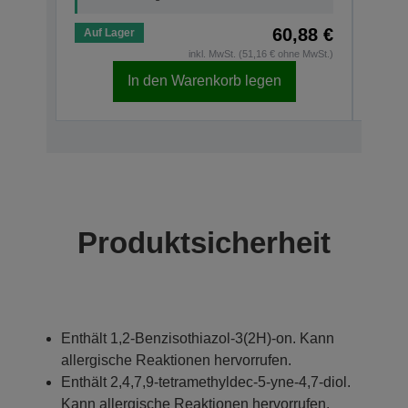
60,88 €
Auf Lager
Auf 
inkl. MwSt. (51,16 € ohne MwSt.)
In den Warenkorb legen
Produktsicherheit
Enthält 1,2-Benzisothiazol-3(2H)-on. Kann
allergische Reaktionen hervorrufen.
Enthält 2,4,7,9-tetramethyldec-5-yne-4,7-diol.
Kann allergische Reaktionen hervorrufen.