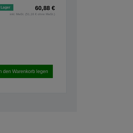
60,88 €
 Lager
inkl. MwSt. (51,16 € ohne MwSt.)
In den Warenkorb legen