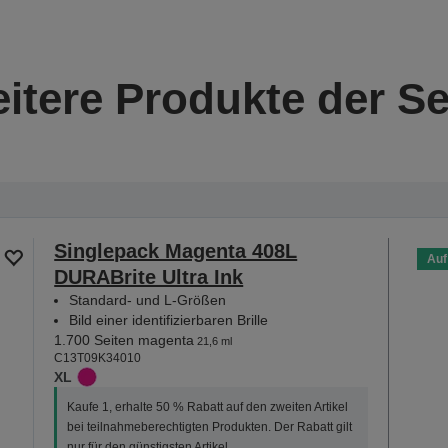
itere Produkte der Se
Singlepack Magenta 408L
Auf
DURABrite Ultra Ink
Standard- und L-Größen
Bild einer identifizierbaren Brille
1.700 Seiten magenta
21,6 ml
C13T09K34010
XL
Kaufe 1, erhalte 50 % Rabatt auf den zweiten Artikel
bei teilnahmeberechtigten Produkten. Der Rabatt gilt
nur für den günstigsten Artikel.