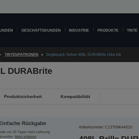
KUNDEN
GESCHÄFTSKUNDEN
INDUSTRIE
PRODUKTE
TINTE
TINTENPATRONEN
Singlepack Yellow 408L DURABrite Ultra Ink
8L DURABrite
Produktsicherheit
Kompatibilität
Einfache Rückgabe
Artikelnummer: C13T09K44010
halb von 30 Tagen nach Lieferung
ksenden.
Mehr erfahren