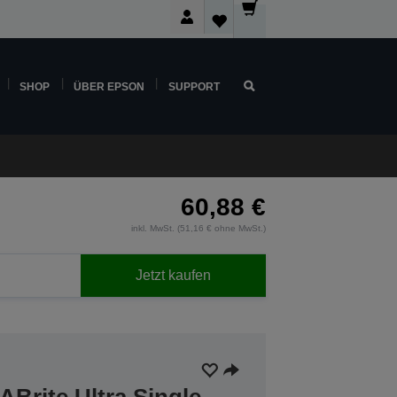
SHOP
ÜBER EPSON
SUPPORT
60,88 €
inkl. MwSt. (51,16 € ohne MwSt.)
Jetzt kaufen