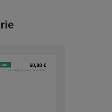
rie
60,88 €
 Lager
inkl. MwSt. (51,16 € ohne MwSt.)