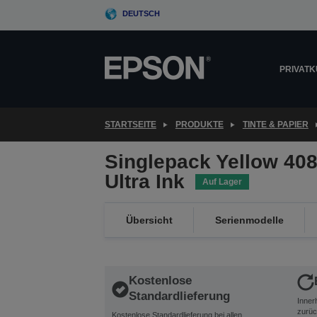
Skip
DEUTSCH
to
main
content
PRIVAT
STARTSEITE
PRODUKTE
TINTE & PAPIER
Singlepack Yellow 40
Ultra Ink
Auf Lager
Übersicht
Serienmodelle
Kostenlose
Standardlieferung
Inner
zurüc
Kostenlose Standardlieferung bei allen