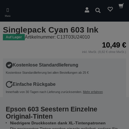
Skip
to
Suchen
main
Menü
content
Singlepack Cyan 603 Ink
Artikelnummer: C13T03U24010
Auf Lager
10,49 €
inkl. MwSt. (8,82 € ohne MwSt.)
Kostenlose Standardlieferung
Kostenlose Standardlieferung bei allen Bestellungen ab 25 €
Einfache Rückgabe
Innerhalb von 30 Tagen nach Lieferung zurücksenden.
Mehr erfahren
Epson 603 Seestern Einzelne
Original-Tinten
Niedrigere Druckkosten dank XL-Tintenpatronen
Die preiswerten Tinten werden einzeln geliefert, sodass Sie