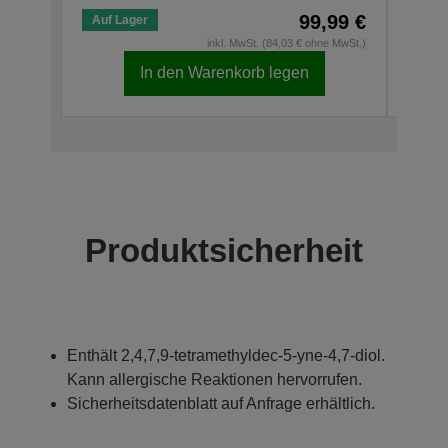
99,99 €
Auf Lager
Auf 
inkl. MwSt. (84,03 € ohne MwSt.)
In den Warenkorb legen
Produktsicherheit
Enthält 2,4,7,9-tetramethyldec-5-yne-4,7-diol.
Kann allergische Reaktionen hervorrufen.
Sicherheitsdatenblatt auf Anfrage erhältlich.