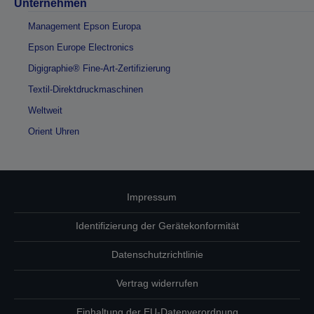
Unternehmen
Management Epson Europa
Epson Europe Electronics
Digigraphie® Fine-Art-Zertifizierung
Textil-Direktdruckmaschinen
Weltweit
Orient Uhren
Impressum
Identifizierung der Gerätekonformität
Datenschutzrichtlinie
Vertrag widerrufen
Einhaltung der EU-Datenverordnung