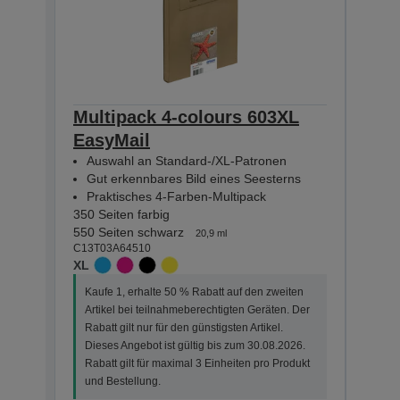
Multipack 4-colours 603XL
Mult
EasyMail
Eas
Auswahl an Standard-/XL-Patronen
Aus
Gut erkennbares Bild eines Seesterns
Gut
Praktisches 4-Farben-Multipack
Pra
350 Seiten farbig
130 Se
550 Seiten schwarz
150 S
20,9 ml
C13T03A64510
C13T0
XL
STAN
Kaufe 1, erhalte 50 % Rabatt auf den zweiten
Kauf
Artikel bei teilnahmeberechtigten Geräten. Der
Arti
Rabatt gilt nur für den günstigsten Artikel.
Rabat
Dieses Angebot ist gültig bis zum 30.08.2026.
Dies
Rabatt gilt für maximal 3 Einheiten pro Produkt
Rabat
und Bestellung.
und 