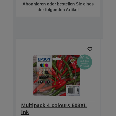
Abonnieren oder bestellen Sie eines
der folgenden Artikel
Multipack 4-colours 503XL
Mult
Ink
Eas