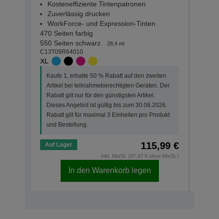
Kosteneffiziente Tintenpatronen
Kos
Zuverlässig drucken
Zuv
WorkForce- und Expression-Tinten
Wor
470 Seiten farbig
165 Se
550 Seiten schwarz
210 S
28,4 ml
C13T09R64010
C13T0
XL
STAN
Kaufe 1, erhalte 50 % Rabatt auf den zweiten
Kauf
Artikel bei teilnahmeberechtigten Geräten. Der
Arti
Rabatt gilt nur für den günstigsten Artikel.
Rabat
Dieses Angebot ist gültig bis zum 30.08.2026.
Dies
Rabatt gilt für maximal 3 Einheiten pro Produkt
Rabat
und Bestellung.
und 
115,99 €
Auf Lager
Auf 
inkl. MwSt. (97,47 € ohne MwSt.)
In den Warenkorb legen