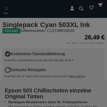
Skip
to
Suchen
main
Menü
content
Singlepack Cyan 503XL Ink
Artikelnummer: C13T09R24010
Auf Lager
26,49 €
inkl. MwSt. (22,26 € ohne MwSt.)
Kostenlose Standardlieferung
Kostenlose Standardlieferung bei allen Bestellungen ab 25 €
Einfache Rückgabe
Innerhalb von 30 Tagen nach Lieferung zurücksenden.
Mehr erfahren
Epson 503 Chillischoten einzelne
Original Tinten
Niedrigere Druckkosten dank XL-Tintenpatronen
Die preiswerten Tinten werden einzeln geliefert, sodass Sie