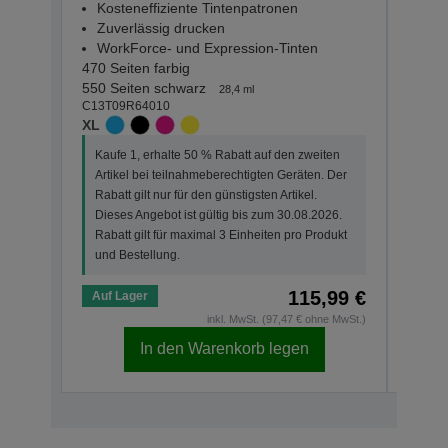
Kosteneffiziente Tintenpatronen
Kos
Zuverlässig drucken
Zuv
WorkForce- und Expression-Tinten
Wor
470 Seiten farbig
165 Se
550 Seiten schwarz
210 S
28,4 ml
C13T09R64010
C13T0
XL
STAN
Kaufe 1, erhalte 50 % Rabatt auf den zweiten
Kauf
Artikel bei teilnahmeberechtigten Geräten. Der
Arti
Rabatt gilt nur für den günstigsten Artikel.
Rabat
Dieses Angebot ist gültig bis zum 30.08.2026.
Dies
Rabatt gilt für maximal 3 Einheiten pro Produkt
Rabat
und Bestellung.
und 
115,99 €
Auf Lager
Auf 
inkl. MwSt. (97,47 € ohne MwSt.)
In den Warenkorb legen