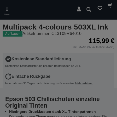
Skip
to
Suchen
main
Menü
content
Multipack 4-colours 503XL Ink
Artikelnummer: C13T09R64010
Auf Lager
115,99 €
inkl. MwSt. (97,47 € ohne MwSt.)
Kostenlose Standardlieferung
Kostenlose Standardlieferung bei allen Bestellungen ab 25 €
Einfache Rückgabe
Innerhalb von 30 Tagen nach Lieferung zurücksenden.
Mehr erfahren
Epson 503 Chillischoten einzelne
Original Tinten
Niedrigere Druckkosten dank XL-Tintenpatronen
Die preiswerten Tinten werden einzeln geliefert, sodass Sie