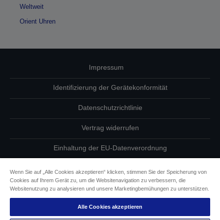
Weltweit
Orient Uhren
Impressum
Identifizierung der Gerätekonformität
Datenschutzrichtlinie
Vertrag widerrufen
Einhaltung der EU-Datenverordnung
Fragen zum Datenschutz
Wenn Sie auf „Alle Cookies akzeptieren“ klicken, stimmen Sie der Speicherung von
Cookies auf Ihrem Gerät zu, um die Websitenavigation zu verbessern, die
Informationen zu Cookies
Websitenutzung zu analysieren und unsere Marketingbemühungen zu unterstützen.
Alle Cookies akzeptieren
Epson Engagement für Barrierefreiheit