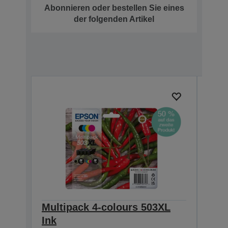
Abonnieren oder bestellen Sie eines
der folgenden Artikel
Multipack 4-colours 503XL
Mult
Ink
Eas