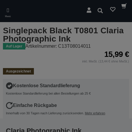
Skip
to
Suchen
main
Menü
content
Singlepack Black T0801 Claria
Photographic Ink
Artikelnummer: C13T08014011
Auf Lager
15,99 €
inkl. MwSt. (13,44 € ohne MwSt.)
Ausgezeichnet
Kostenlose Standardlieferung
Kostenlose Standardlieferung bei allen Bestellungen ab 25 €
Einfache Rückgabe
Innerhalb von 30 Tagen nach Lieferung zurücksenden.
Mehr erfahren
Claria Photographic Ink