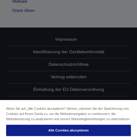
Weltweit
Orient Uhren
Impressum
Identifizierung der Gerätekonformität
Datenschutzrichtlinie
Vertrag widerrufen
Einhaltung der EU-Datenverordnung
Fragen zum Datenschutz
Wenn Sie auf „Alle Cookies akzeptieren“ klicken, stimmen Sie der Speicherung von
Cookies auf Ihrem Gerät zu, um die Websitenavigation zu verbessern, die
Informationen zu Cookies
Websitenutzung zu analysieren und unsere Marketingbemühungen zu unterstützen.
Epson Engagement für Barrierefreiheit
Alle Cookies akzeptieren