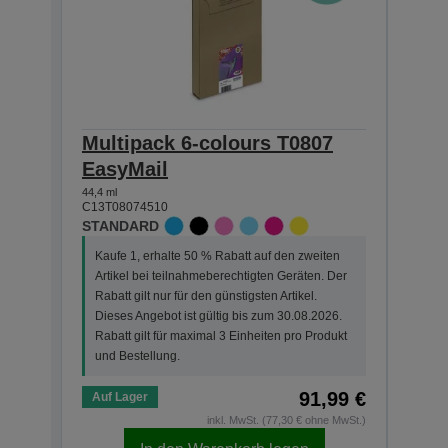
Multipack 6-colours T0807
Sin
EasyMail
Clar
44,4 ml
7,4 ml
C13T08074510
C13T0
STANDARD
STAN
Kaufe 1, erhalte 50 % Rabatt auf den zweiten
Kauf
Artikel bei teilnahmeberechtigten Geräten. Der
Arti
Rabatt gilt nur für den günstigsten Artikel.
Der R
Dieses Angebot ist gültig bis zum 30.08.2026.
Dies
Rabatt gilt für maximal 3 Einheiten pro Produkt
Rabat
und Bestellung.
und 
91,99 €
Auf Lager
Auf 
inkl. MwSt. (77,30 € ohne MwSt.)