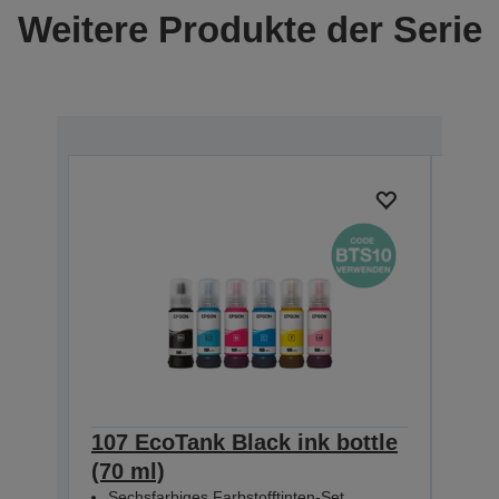
Weitere Produkte der Serie
107 EcoTank Black ink bottle
107
(70 ml)
bott
Sechsfarbiges Farbstofftinten-Set
Sec