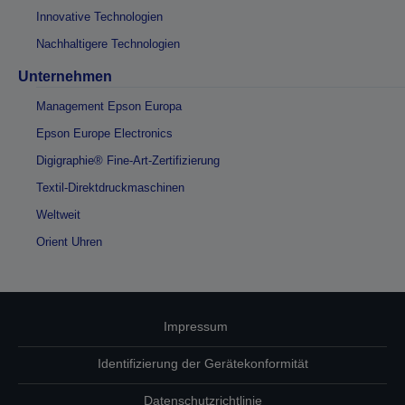
Innovative Technologien
Nachhaltigere Technologien
Unternehmen
Management Epson Europa
Epson Europe Electronics
Digigraphie® Fine-Art-Zertifizierung
Textil-Direktdruckmaschinen
Weltweit
Orient Uhren
Impressum
Identifizierung der Gerätekonformität
Datenschutzrichtlinie