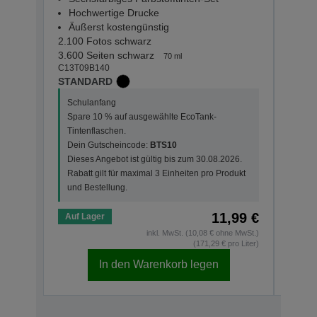
Hochwertige Drucke
Hoc
Äußerst kostengünstig
Äuß
2.100 Fotos schwarz
2.100
3.600 Seiten schwarz
7.200
70 ml
C13T09B140
C13T0
STANDARD
STAN
Schulanfang
Schu
Spare 10 % auf ausgewählte EcoTank-
Spar
Tintenflaschen.
Tint
Dein Gutscheincode:
BTS10
Dein
Dieses Angebot ist gültig bis zum 30.08.2026.
Dies
Rabatt gilt für maximal 3 Einheiten pro Produkt
Rabat
und Bestellung.
und 
11,99 €
Auf Lager
Auf 
inkl. MwSt. (10,08 € ohne MwSt.)
(171,29 € pro Liter)
In den Warenkorb legen