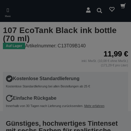
Skip
to
Suchen
main
Menü
content
107 EcoTank Black ink bottle
(70 ml)
Artikelnummer: C13T09B140
Auf Lager
11,99 €
inkl. MwSt. (10,08 € ohne MwSt.)
(171,29 € pro Liter)
Kostenlose Standardlieferung
Kostenlose Standardlieferung bei allen Bestellungen ab 25 €
Einfache Rückgabe
Innerhalb von 30 Tagen nach Lieferung zurücksenden.
Mehr erfahren
Günstiges, hochwertiges Tintenset
mit sechs Farben für realistische