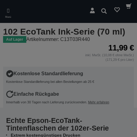
Skip
to
Suchen
main
Menü
content
102 EcoTank Ink-Serie (70 ml)
Artikelnummer: C13T03R440
Auf Lager
11,99 €
inkl. MwSt. (10,08 € ohne MwSt.)
(171,29 € pro Liter)
Kostenlose Standardlieferung
Kostenlose Standardlieferung bei allen Bestellungen ab 25 €
Einfache Rückgabe
Innerhalb von 30 Tagen nach Lieferung zurücksenden.
Mehr erfahren
Echte Epson-EcoTank-
Tintenflaschen der 102er-Serie
Extrem kostengünstiges Drucken