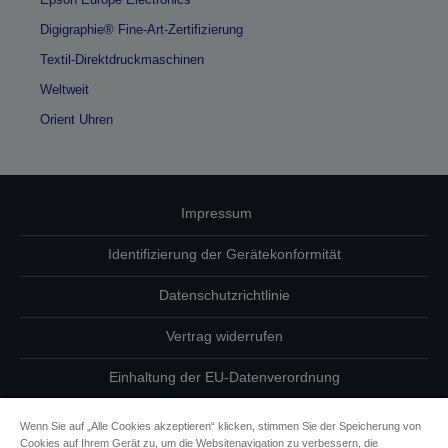
Digigraphie® Fine-Art-Zertifizierung
Textil-Direktdruckmaschinen
Weltweit
Orient Uhren
Impressum
Identifizierung der Gerätekonformität
Datenschutzrichtlinie
Vertrag widerrufen
Einhaltung der EU-Datenverordnung
Fragen zum Datenschutz
Wenn Sie auf „Alle Cookies akzeptieren“ klicken, stimmen Sie der Speicherung von
Cookies auf Ihrem Gerät zu, um die Websitenavigation zu verbessern, die