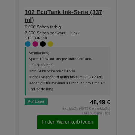
102 EcoTank Ink-Serie (337
102 
ml)
ml)
6.000 Seiten farbig
7.500
C13T0
7.500 Seiten schwarz
337 ml
C13T03R640
Schu
Schulanfang
Spar
Spare 10 % auf ausgewählte EcoTank-
Tint
Tintenflaschen.
Dein
Dein Gutscheincode:
BTS10
Dies
Dieses Angebot ist gültig bis zum 30.08.2026.
Rabat
Rabatt gilt für maximal 3 Einheiten pro Produkt
und 
und Bestellung.
48,49 €
Auf Lager
Auf 
inkl. MwSt. (40,75 € ohne MwSt.)
(143,89 € pro Liter)
In den Warenkorb legen