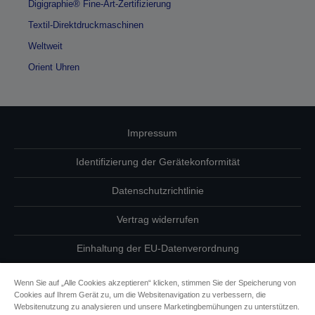
Digigraphie® Fine-Art-Zertifizierung
Textil-Direktdruckmaschinen
Weltweit
Orient Uhren
Impressum
Identifizierung der Gerätekonformität
Datenschutzrichtlinie
Vertrag widerrufen
Einhaltung der EU-Datenverordnung
Fragen zum Datenschutz
Wenn Sie auf „Alle Cookies akzeptieren“ klicken, stimmen Sie der Speicherung von
Cookies auf Ihrem Gerät zu, um die Websitenavigation zu verbessern, die
Informationen zu Cookies
Websitenutzung zu analysieren und unsere Marketingbemühungen zu unterstützen.