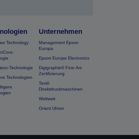
nologien
Unternehmen
ee Technology
Management Epson
Europa
onCore-
ogie
Epson Europe Electronics
iezo-Technologie
Digigraphie® Fine-Art-
Zertifizierung
ive Technologien
Textil-
tigere
Direktdruckmaschinen
ogien
Weltweit
Orient Uhren