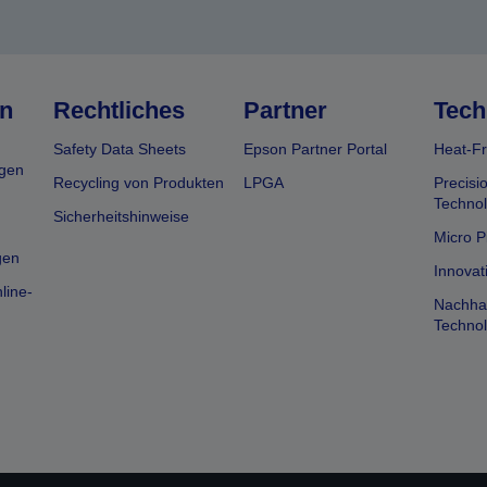
n
Rechtliches
Partner
Tech
Safety Data Sheets
Epson Partner Portal
Heat-Fr
gen
Recycling von Produkten
LPGA
Precisi
Technol
Sicherheitshinweise
Micro P
gen
Innovat
line-
Nachhal
Technol