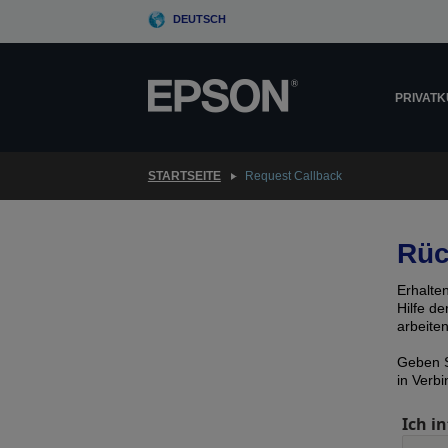
Skip
DEUTSCH
to
main
content
PRIVAT
STARTSEITE
Request Callback
Rüc
Erhalte
Hilfe d
arbeite
Geben S
in Verb
Ich in