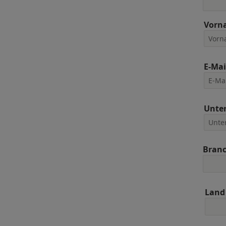
Vorn
E-Mai
Unte
Bran
Land