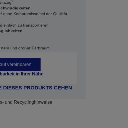
2
teinzug
chwindigkeiten
1
e
ohne Kompromisse bei der Qualität
nd einfach zu transportieren
glichkeiten
ystem und großer Farbraum
ruf vereinbaren
barkeit in Ihrer Nähe
E DIESES PRODUKTS GEHEN
s- und Recyclinghinweise