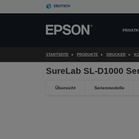
Skip
DEUTSCH
to
main
content
PRIVAT
STARTSEITE
PRODUKTE
DRUCKER
KO
SureLab SL-D1000 Ser
Übersicht
Serienmodelle