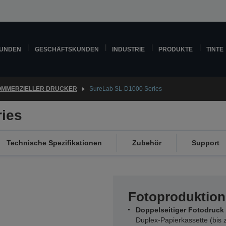
KUNDEN
GESCHÄFTSKUNDEN
INDUSTRIE
PRODUKTE
TINTE
MMERZIELLER DRUCKER
SureLab SL-D1000 Series
ies
Technische Spezifikationen
Zubehör
Support
Fotoproduktion
Doppelseitiger Fotodruck
Duplex-Papierkassette (bis 