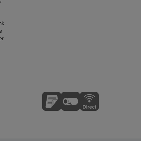
s
nk
e
er