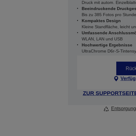
Druck mit autom. Einzelblat
Beeindruckende Druckges
Bis zu 385 Fotos pro Stund
Kompaktes Design
Kleine Standfläche, leicht u
Umfassende Anschlussmö
WLAN, LAN und USB
Hochwertige Ergebnisse
UltraChrome D6r-S-Tintens
Rück
Verfüg
ZUR SUPPORTSEIT
Entsorgung