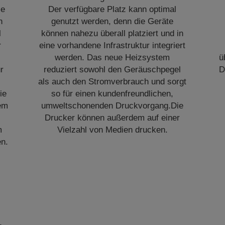
se
Der verfügbare Platz kann optimal
n
genutzt werden, denn die Geräte
l
können nahezu überall platziert und in
r
eine vorhandene Infrastruktur integriert
werden. Das neue Heizsystem
ü
r
reduziert sowohl den Geräuschpegel
D
als auch den Stromverbrauch und sorgt
ie
so für einen kundenfreundlichen,
dem
umweltschonenden Druckvorgang.Die
Drucker können außerdem auf einer
m
Vielzahl von Medien drucken.
n.