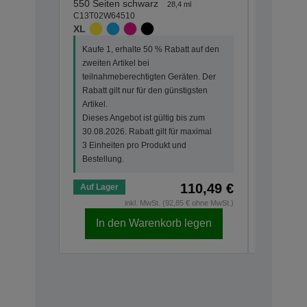
C13T02W1
550 Seiten schwarz
28,4 ml
XL
C13T02W64510
XL
Kaufe 1, 
Kaufe 1, erhalte 50 % Rabatt auf den
zweiten Ar
zweiten Artikel bei
teilnahme
teilnahmeberechtigten Geräten. Der
Rabatt gi
Rabatt gilt nur für den günstigsten
Artikel.
Artikel.
Dieses An
Dieses Angebot ist gültig bis zum
30.08.202
30.08.2026. Rabatt gilt für maximal
3 Einheit
3 Einheiten pro Produkt und
Bestellun
Bestellung.
110,49 €
Auf Lager
Auf Lage
inkl. MwSt. (92,85 € ohne MwSt.)
In den Warenkorb legen
In d