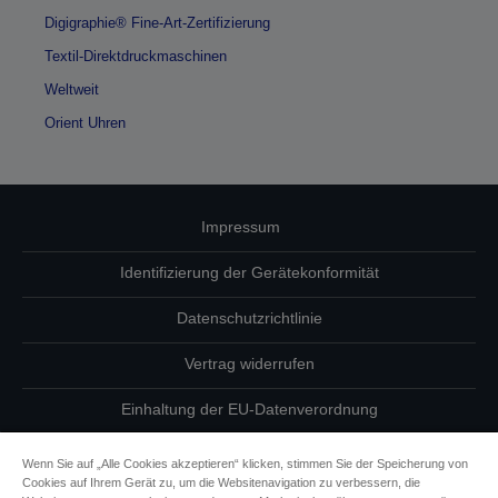
Digigraphie® Fine-Art-Zertifizierung
Textil-Direktdruckmaschinen
Weltweit
Orient Uhren
Impressum
Identifizierung der Gerätekonformität
Datenschutzrichtlinie
Vertrag widerrufen
Einhaltung der EU-Datenverordnung
Fragen zum Datenschutz
Wenn Sie auf „Alle Cookies akzeptieren“ klicken, stimmen Sie der Speicherung von
Cookies auf Ihrem Gerät zu, um die Websitenavigation zu verbessern, die