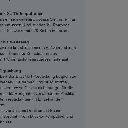
ank XL-Tintenpatronen
en einzeln geliefert, sodass Sie immer nur
tzen müssen. Und mit den XL-Patronen
n in Schwarz und 470 Seiten in Farbe
ch zuverlässig
Ausdrucke mit minimalem Aufwand mit den
son. Dank der Kombination aus
r Pigmenttinte liefert dieses Tintenset
Verpackung
 dank der EasyMail-Verpackung bequem zu
werden. Die Verpackung ist so schmal,
kästen passt. Das ist nicht nur gut für die
auch die Menge des verwendeten Plastiks
ntenverpackungen im Einzelhandel*.
rt
 zuverlässiges Drucken mit Epson
rantiert mit Ihrem Drucker kompatibel und
ebnisse.