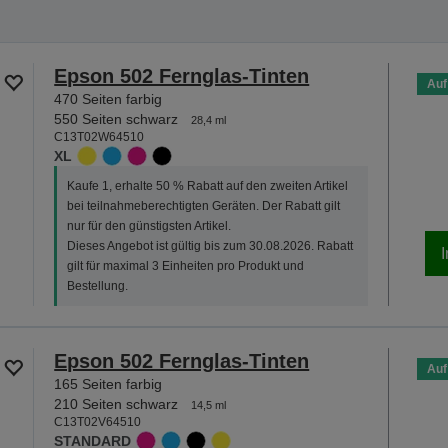
Epson 502 Fernglas-Tinten
Auf
470 Seiten farbig
550 Seiten schwarz
28,4 ml
C13T02W64510
XL
Kaufe 1, erhalte 50 % Rabatt auf den zweiten Artikel
bei teilnahmeberechtigten Geräten. Der Rabatt gilt
nur für den günstigsten Artikel.
Dieses Angebot ist gültig bis zum 30.08.2026. Rabatt
gilt für maximal 3 Einheiten pro Produkt und
Bestellung.
Epson 502 Fernglas-Tinten
Auf
165 Seiten farbig
210 Seiten schwarz
14,5 ml
C13T02V64510
STANDARD