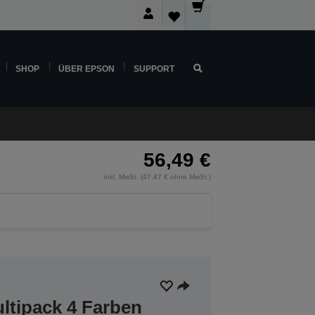
SHOP
ÜBER EPSON
SUPPORT
56,49 €
inkl. MwSt. (47,47 € ohne MwSt.)
ltipack 4 Farben