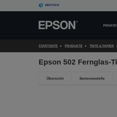
Skip
DEUTSCH
to
main
content
PRIVAT
STARTSEITE
PRODUKTE
TINTE & PAPIER
Epson 502 Fernglas-T
Übersicht
Serienmodelle