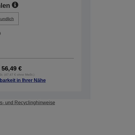
len
undlich
56,49 €
wSt. (47,47 € ohne MwSt.)
barkeit in Ihrer Nähe
s- und Recyclinghinweise