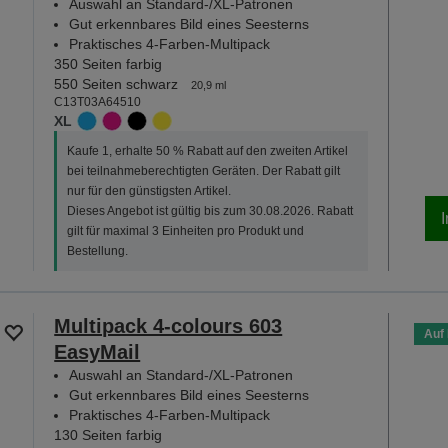
Auswahl an Standard-/XL-Patronen
Gut erkennbares Bild eines Seesterns
Praktisches 4-Farben-Multipack
350 Seiten farbig
550 Seiten schwarz
20,9 ml
C13T03A64510
XL
Kaufe 1, erhalte 50 % Rabatt auf den zweiten Artikel
bei teilnahmeberechtigten Geräten. Der Rabatt gilt
nur für den günstigsten Artikel.
Dieses Angebot ist gültig bis zum 30.08.2026. Rabatt
gilt für maximal 3 Einheiten pro Produkt und
Bestellung.
Multipack 4-colours 603
Auf
EasyMail
Auswahl an Standard-/XL-Patronen
Gut erkennbares Bild eines Seesterns
Praktisches 4-Farben-Multipack
130 Seiten farbig