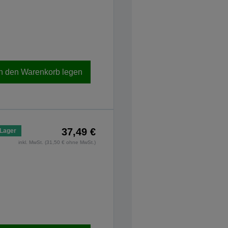
In den Warenkorb legen
37,49 €
 Lager
inkl. MwSt. (31,50 € ohne MwSt.)