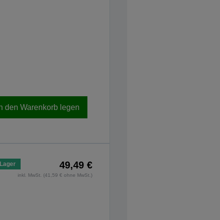
In den Warenkorb legen
49,49 €
 Lager
inkl. MwSt. (41,59 € ohne MwSt.)