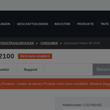
KUNDEN
GESCHÄFTSKUNDEN
INDUSTRIE
PRODUKTE
TINTE
INTENSTRAHLDRUCKER
CONSUMER
Expression Home XP-2100
2100
Nicht mehr erhältlich
Benachr
behör
Support
s Produkt - Leider ist dieses Produkt nicht mehr erhältlich. Weitere Ang
Artikelnummer: C11CH02403