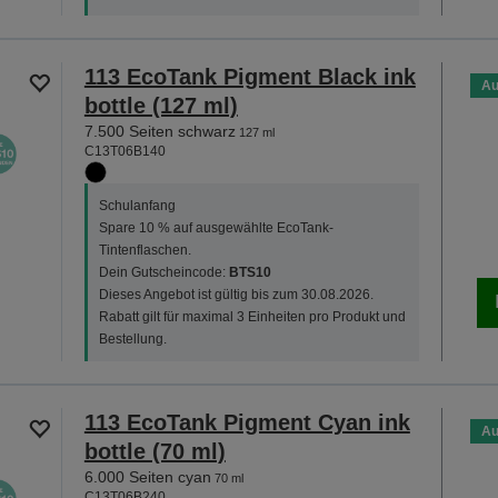
113 EcoTank Pigment Black ink
Au
bottle (127 ml)
7.500 Seiten schwarz
127 ml
C13T06B140
Schulanfang
Spare 10 % auf ausgewählte EcoTank-
Tintenflaschen.
Dein Gutscheincode:
BTS10
Dieses Angebot ist gültig bis zum 30.08.2026.
Rabatt gilt für maximal 3 Einheiten pro Produkt und
Bestellung.
113 EcoTank Pigment Cyan ink
Au
bottle (70 ml)
6.000 Seiten cyan
70 ml
C13T06B240