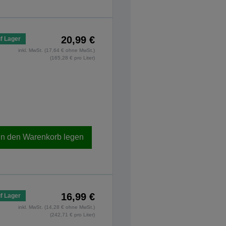
20,99 €
f Lager
inkl. MwSt. (17,64 € ohne MwSt.)
(165,28 € pro Liter)
In den Warenkorb legen
16,99 €
f Lager
inkl. MwSt. (14,28 € ohne MwSt.)
(242,71 € pro Liter)