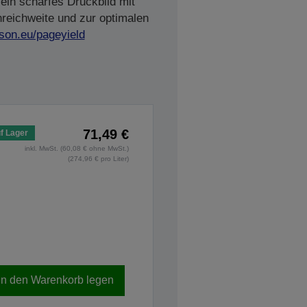
ein scharfes Druckbild mit
nreichweite und zur optimalen
son.eu/pageyield
71,49 €
f Lager
inkl. MwSt. (60,08 € ohne MwSt.)
(274,96 € pro Liter)
In den Warenkorb legen