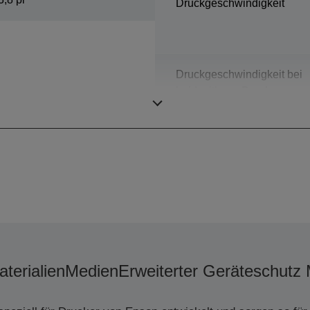
Druckgeschwindigkeit
Druckgeschwindigkeit bei
beidseitigem Druck
ISO/IEC
terialien
Medien
Erweiterter Geräteschutz 