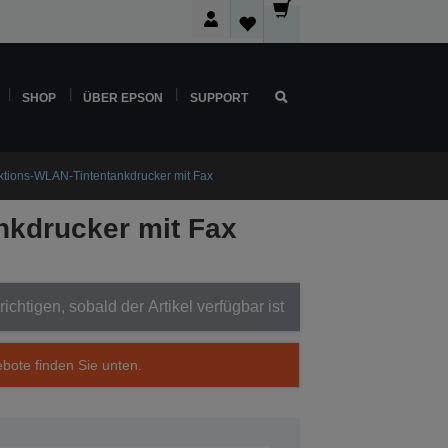
SHOP
ÜBER EPSON
SUPPORT
ktions-WLAN-Tintentankdrucker mit Fax
nkdrucker mit Fax
ichtigen, sobald der Artikel verfügbar ist
ebote finden Sie unten.