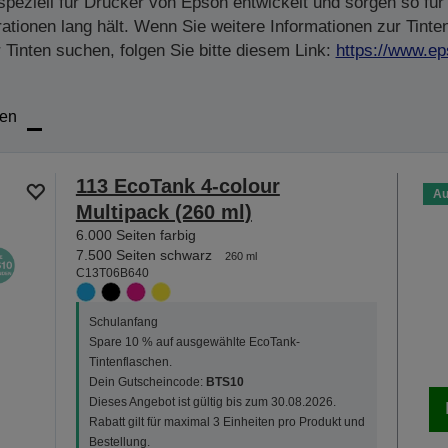
peziell für Drucker von Epson entwickelt und sorgen so für 
tionen lang hält. Wenn Sie weitere Informationen zur Tinte
Tinten suchen, folgen Sie bitte diesem Link:
https://www.ep
ten
113 EcoTank 4-colour
Au
Multipack (260 ml)
6.000 Seiten farbig
7.500 Seiten schwarz
260 ml
C13T06B640
Schulanfang
Spare 10 % auf ausgewählte EcoTank-
Tintenflaschen.
Dein Gutscheincode:
BTS10
Dieses Angebot ist gültig bis zum 30.08.2026.
Rabatt gilt für maximal 3 Einheiten pro Produkt und
Bestellung.