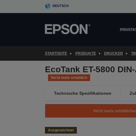
Skip
DEUTSCH
to
main
content
PRIVAT
STARTSEITE
PRODUKTE
DRUCKER
T
EcoTank ET-5800 DIN-
Nicht mehr erhältlich
Technische Spezifikationen
Zu
Nicht mehr erhältliche
Ausgezeichnet