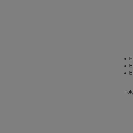
E
E
E
Fol