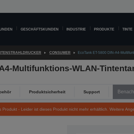
KUNDEN
GESCHÄFTSKUNDEN
INDUSTRIE
PRODUKTE
TINTE
INTENSTRAHLDRUCKER
CONSUMER
EcoTank ET-5800 DIN-A4-Multifun
A4-Multifunktions-WLAN-Tintenta
Benachr
behör
Produktsicherheit
Support
s Produkt - Leider ist dieses Produkt nicht mehr erhältlich. Weitere Ang